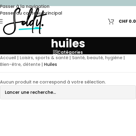
Passer à la navigation
Passer au contenu principal
CHF
0.
huiles
Catégories
Accueil
|
Loisirs, sports & santé
|
Santé, beauté, hygiène
|
Bien-être, détente
|
Huiles
Aucun produit ne correspond à votre sélection.