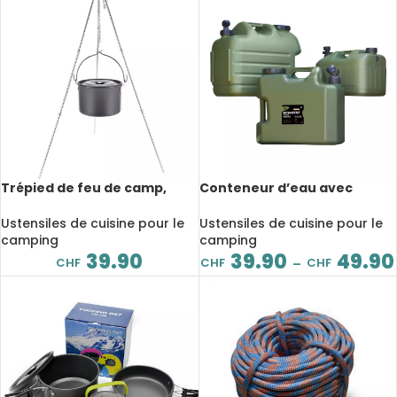
Trépied de feu de camp,
Conteneur d’eau avec
pliant et réglable en alliage
robinet, capacité 10 à 25
d’aluminium avec sac
litres, PE, pour le camping
Ustensiles de cuisine pour le
Ustensiles de cuisine pour le
camping
camping
39.90
39.90
49.90
CHF
CHF
CHF
–