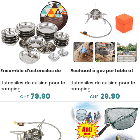
Ensemble d’ustensiles de
Réchaud à gaz portable et
camping, assiettes et bols,
pliable, alliage d’aluminium,
en acier inoxydable 304 et
cuisinière de camping avec
Ustensiles de cuisine pour le
Ustensiles de cuisine pour le
201, 22 pièces
boîte
camping
camping
79.90
29.90
CHF
CHF