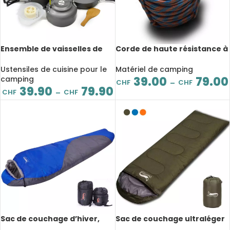
Ensemble de vaisselles de
Corde de haute résistance à
camping, pliables, en
l’usure, diamètre 9 mm, 10 à
aluminium léger avec sac de
50 m
Ustensiles de cuisine pour le
Matériel de camping
rangement
camping
39.00
79.00
CHF
CHF
–
39.90
79.90
CHF
CHF
–
Sac de couchage d’hiver,
Sac de couchage ultraléger
remplissage en coton, 1,8kg,
pour enfant et adulte, 1kg, 3