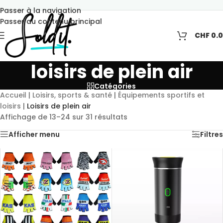
Passer à la navigation
Passer au contenu principal
CHF
0.
loisirs de plein air
Catégories
Accueil
|
Loisirs, sports & santé
|
Équipements sportifs et
loisirs
|
Loisirs de plein air
Affichage de 13–24 sur 31 résultats
Afficher menu
Filtres