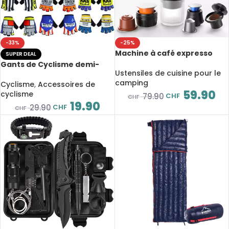
-33%
-25%
Machine à café expresso
SUPER DEAL
portable 3 en 1, 2500 mAh,
Gants de Cyclisme demi-
facile à nettoyer, cafetière
Ustensiles de cuisine pour le
doigt rétro unisexes,
de voyage, camping
camping
collection vintage
Cyclisme
,
Accessoires de
59.90
légendaire
cyclisme
CHF
79.90
CHF
19.90
CHF
29.90
CHF