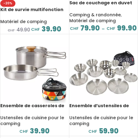
Sac de couchage en duvet
-20%
de canard ultraléger,
Kit de survie multifonction
étanche, température
Camping & randonnée
,
pour aventure en plein air,
jusqu’à -5° C
Matériel de camping
camping, randonnée, 10
Matériel de camping
79.90
99.90
pièces
39.90
CHF
CHF
–
CHF
49.90
CHF
Ensemble de casseroles de
Ensemble d’ustensiles de
camping en acier inoxydable
camping, assiettes et bols,
304, avec sac de
en acier inoxydable 304, 12
Ustensiles de cuisine pour le
Ustensiles de cuisine pour le
rangement, équipement de
pièces
camping
camping
randonnée
39.90
59.90
CHF
CHF