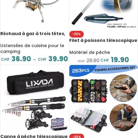
Réchaud à gaz à trois têtes,
-33%
haute puissance 5800 W,
Filet à poissons télescopique
avec allumage électrique,
Ustensiles de cuisine pour le
pliante, filet à mailles
cuisinière de camping avec
camping
extensible, 190cm
Matériel de pêche
boîte
36.90
39.90
19.90
CHF
CHF
–
CHF
29.90
CHF
Canne à pêche télescopique
-30%