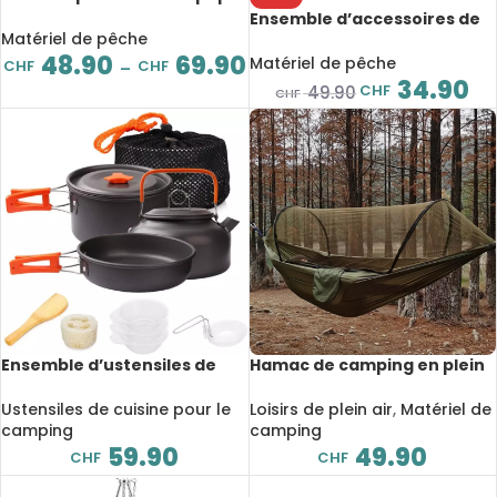
en fibre de carbone,
Ensemble d’accessoires de
Moulinet de pêche, avec sac
Matériel de pêche
pêche avec boîte de
et étui
48.90
69.90
rangement, 263 pièces
Matériel de pêche
CHF
CHF
–
34.90
CHF
49.90
CHF
Ensemble d’ustensiles de
Hamac de camping en plein
cuisine de camping en
air avec moustiquaire, lit-
aluminium, 11 pièces
balançoire, haute
Ustensiles de cuisine pour le
Loisirs de plein air
,
Matériel de
résistance, 1 à 2 personnes
camping
camping
59.90
49.90
CHF
CHF