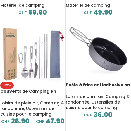
avec sac de compression
saisons, avec sac
Matériel de camping
Matériel de camping
69.90
49.90
CHF
CHF
Poêle à frire antiadhésive en
-19%
Titane avec poignée pliante,
Couverts de Camping en
Camping
Loisirs de plein air
,
Camping &
Titane, service de table,
randonnée
,
Ustensiles de
Camping
Loisirs de plein air
,
Camping &
cuisine pour le camping
randonnée
,
Ustensiles de
36.00
cuisine pour le camping
CHF
26.90
47.90
CHF
CHF
–