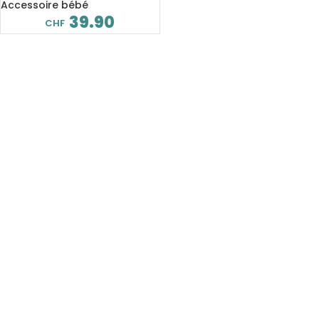
chauffant et isolant
Accessoire bébé
39.90
CHF