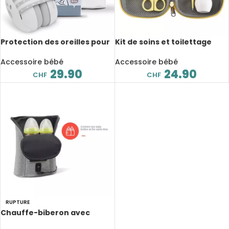
Protection des oreilles pour
Kit de soins et toilettage
bébés jusqu’à 36 mois,
pour bébé, 8 pièces, de 0 à 3
réduction du bruit, améliore
ans
Accessoire bébé
Accessoire bébé
le sommeil
29.90
24.90
CHF
CHF
RUPTURE
Chauffe-biberon avec
thermostat portable USB,