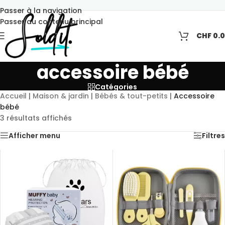
Passer à la navigation
Passer au contenu principal
CHF
0.
accessoire bébé
Catégories
Accueil
|
Maison & jardin
|
Bébés & tout-petits
|
Accessoire
bébé
3 résultats affichés
Afficher menu
Filtres