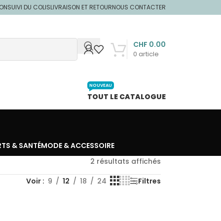
ION
SUIVI DU COLIS
LIVRAISON ET RETOUR
NOUS CONTACTER
CHF
0.00
0
article
NOUVEAU
TOUT LE CATALOGUE
RTS & SANTÉ
MODE & ACCESSOIRE
2 résultats affichés
Voir
9
12
18
24
Filtres