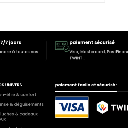
7/7 jours
paiement sécurisé
ondre à toutes vos
Visa, Mastercard, PostFinan
.
TWINT...
OS UNIVERS
paiement facile et sécurisé :
en-être & confort
anse & déguisements
eluches & cadeaux
oux