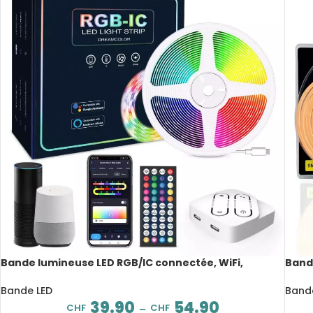
Bande lumineuse LED RGB/IC connectée, WiFi,
Bande
étanche, rythme musical, 5 à 10 m
basse
Bande LED
Band
39.90
54.90
CHF
CHF
–