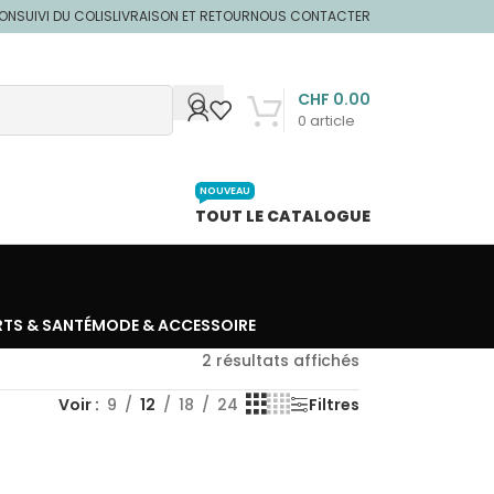
ION
SUIVI DU COLIS
LIVRAISON ET RETOUR
NOUS CONTACTER
CHF
0.00
0
article
NOUVEAU
TOUT LE CATALOGUE
RTS & SANTÉ
MODE & ACCESSOIRE
2 résultats affichés
Voir
9
12
18
24
Filtres