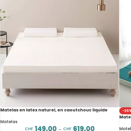
Matelas en latex naturel, en caoutchouc liquide
-35
brut, épaisseur de 3 à 12 cm
Matel
Matelas
au s
149.00
619.00
Mate
CHF
CHF
–