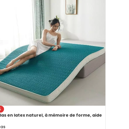
%
as en latex naturel, à mémoire de forme, aide
ommeil
las