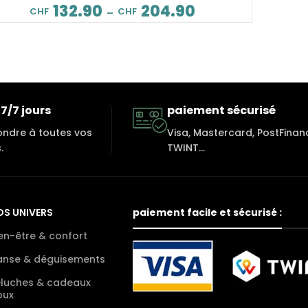
132.90
204.90
CHF
CHF
–
7/7 jours
paiement sécurisé
ondre à toutes vos
Visa, Mastercard, PostFinan
.
TWINT...
OS UNIVERS
paiement facile et sécurisé :
en-être & confort
anse & déguisements
eluches & cadeaux
oux