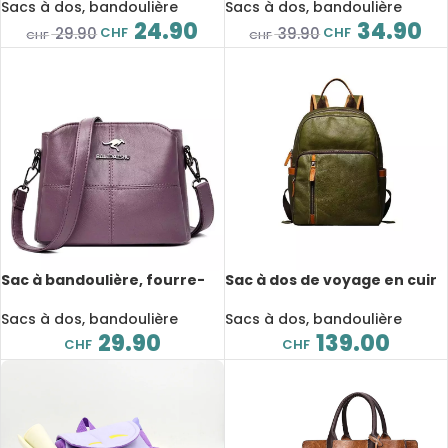
rangements
Sacs à dos, bandoulière
Sacs à dos, bandoulière
24.90
34.90
CHF
CHF
29.90
39.90
CHF
CHF
Sac à bandoulière, fourre-
Sac à dos de voyage en cuir
tout en cuir brodé, 3
véritable, pour ordinateur
compartiments de
portable jusqu’à 15″, multi-
Sacs à dos, bandoulière
Sacs à dos, bandoulière
rangement
poches
29.90
139.00
CHF
CHF