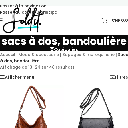
Passer à la navigation
Passer au contenu principal
CHF
0.
sacs à dos, bandoulière
Catégories
Accueil
|
Mode & accessoire
|
Bagages & maroquinerie
|
Sacs
à dos, bandoulière
Affichage de 13–24 sur 48 résultats
Afficher menu
Filtres