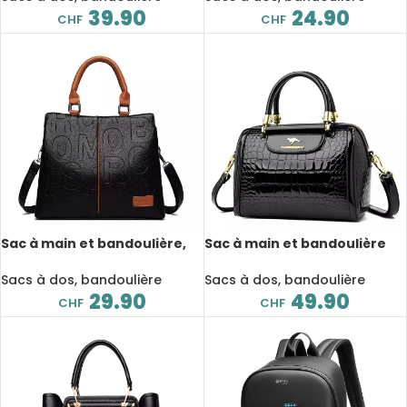
39.90
24.90
CHF
CHF
Sac à main et bandoulière,
Sac à main et bandoulière
Fourre-Tout, en cuir PU,
en cuir verni, à motif de
grande capacité
style crocodile
Sacs à dos, bandoulière
Sacs à dos, bandoulière
29.90
49.90
CHF
CHF