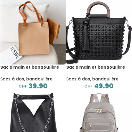
Sac à main et bandoulière
Sac à main et bandoulière
en cuir, fourre-tout de
en cuir, à rivets, fourre-tout
styliste, à poignée
imperméable
Sacs à dos, bandoulière
Sacs à dos, bandoulière
supérieure
39.90
49.90
CHF
CHF