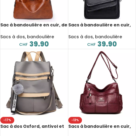
Sac à bandoulière en cuir, de
Sacs à bandoulière en cuir,
grande capacité, style
multi-poche, pratique et
vintage, décontracté et
moderne
Sacs à dos, bandoulière
Sacs à dos, bandoulière
pratique
39.90
39.90
CHF
CHF
-17%
-13%
Sac à dos Oxford, antivol et
Sacs à bandoulière en cuir,
étanche, sac de voyage
fourre-tout avec poches de