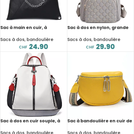
Sac à main en cuir, à
Sac à dos en nylon, grande
bandoulière, fourre-tout de
capacité, multiples poches
grande capacité, sac de
de rangement
Sacs à dos, bandoulière
Sacs à dos, bandoulière
styliste
24.90
29.90
CHF
CHF
Sac à dos en cuir souple, à
Sac à bandoulière en cuir de
bandoulière, résistant à
vachette, fourre-tout
l’usure et étanche
Sacs à dos, bandoulière
Sacs à dos, bandoulière