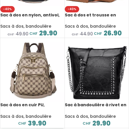
-40%
-40%
Sac à dos en nylon, antivol,
Sac à dos et trousse en
multiples poches de
velours côtelé, grande
rangement
capacité
Sacs à dos, bandoulière
Sacs à dos, bandoulière
29.90
26.90
CHF
CHF
49.90
44.90
CHF
CHF
Sac à dos en cuir PU,
Sac à bandoulière à rivet en
multiples poches de
cuir, chaîne de styliste,
rangement
pochette intérieure et
Sacs à dos, bandoulière
Sacs à dos, bandoulière
extérieure
39.90
29.90
CHF
CHF