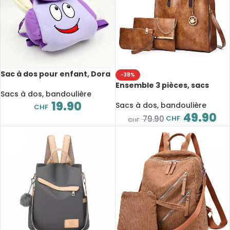
Sac à dos pour enfant, Dora
-38%
l’exploratrice, dessin animé,
Ensemble 3 pièces, sacs
avec carte
Sacs à dos, bandoulière
fourre-tout en cuir PU,
19.90
décontractés, mode rétro
Sacs à dos, bandoulière
CHF
49.90
CHF
79.90
CHF