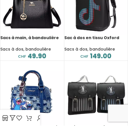
Sacs à main, à bandoulière
Sac à dos en tissu Oxford
en cuir souple, à 3 couches,
intelligent, affichage LED,
grande capacité
étanche, Publicité SR
Sacs à dos, bandoulière
Sacs à dos, bandoulière
49.90
149.00
CHF
CHF
Sac à bandoulière en Denim,
Sac à dos pour enfant,