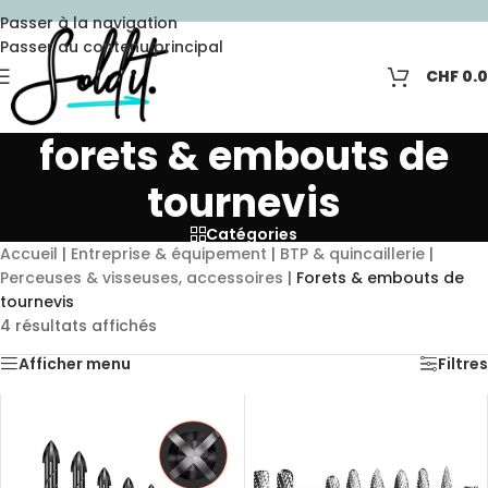
Passer à la navigation
Passer au contenu principal
CHF
0.
forets & embouts de
tournevis
Catégories
Accueil
|
Entreprise & équipement
|
BTP & quincaillerie
|
Perceuses & visseuses, accessoires
|
Forets & embouts de
tournevis
4 résultats affichés
Afficher menu
Filtres