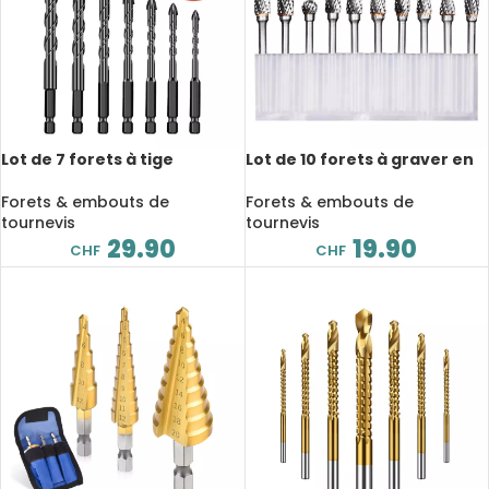
Lot de 7 forets à tige
Lot de 10 forets à graver en
hexagonale transversale de
carbure de tungstène,
3 à 12mm, en alliage dur
fraises à bois, rotative,
Forets & embouts de
Forets & embouts de
limes, coupe diamant,
tournevis
tournevis
meulage électrique
29.90
19.90
CHF
CHF