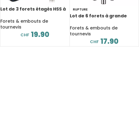
Lot de 3 forets étagés HSS à
RUPTURE
rainure droite, revêtu de
Lot de 6 forets à grande
titane pour le bois et le
Forets & embouts de
vitesse, 3mm, 4mm, 5mm,
métal
tournevis
6mm, 6.5mm, 8mm
Forets & embouts de
19.90
tournevis
CHF
17.90
CHF