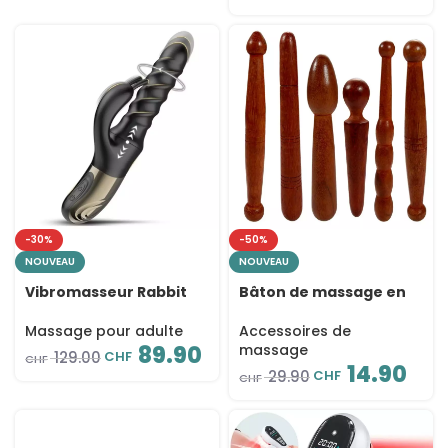
-30%
-50%
NOUVEAU
NOUVEAU
Vibromasseur Rabbit
Bâton de massage en
Tornado G-Spot Noir –
bois pour réflexologie –
Rotation 360°, poussée
Pieds, mains, dos et
Massage pour adulte
Accessoires de
et 9 vibrations
visage
89.90
massage
CHF
129.00
CHF
14.90
CHF
29.90
CHF