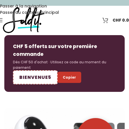
Passer à la navigation
Passer au contenu principal
CHF
0.
CHF 5 offerts sur votre première
commande
Dès CHF 50 d'achat · Utilisez ce code au moment du
paiement
BIENVENUE5
Copier