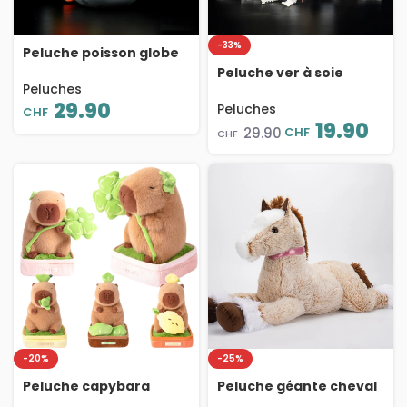
-33%
Peluche poisson globe
réaliste, coton PP doux,
Peluche ver à soie
22 cm
Peluches
réaliste, coton PP doux,
29.90
27 cm
Peluches
CHF
19.90
CHF
29.90
CHF
-20%
-25%
Peluche capybara
Peluche géante cheval
plante, jouet doux en
réaliste, oreiller