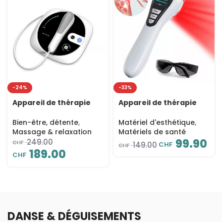
-24%
-33%
Appareil de thérapie
Appareil de thérapie
par ultrasons 1MHz,
laser rouge &
Soulagement des
infrarouge LD172,
Bien-être, détente
,
Matériel d'esthétique
,
douleurs, anti-âge,
Soulagement douleur
Massage & relaxation
Matériels de santé
raffermissement du
650nm/808nm,
99.90
249.00
CHF
CHF
149.00
CHF
visage et du corps, 3
Portable,
189.00
CHF
intensités, minuterie 30
Rechargeable, 17 LEDs
min
DANSE & DÉGUISEMENTS