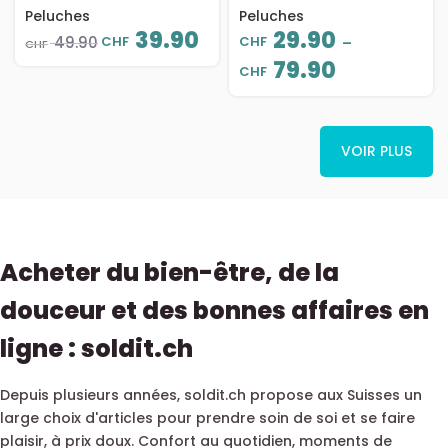
coton, décoratif et
décoratif pour
Peluches
Peluches
oreiller doux, 30 cm
chambre et intérieur,
39.90
29.90
CHF
CHF
49.90
–
CHF
de 56 à 120 cm
79.90
CHF
VOIR PLUS
Acheter du bien-être, de la
douceur et des bonnes affaires en
ligne : soldit.ch
Depuis plusieurs années, soldit.ch propose aux Suisses un
large choix d'articles pour prendre soin de soi et se faire
plaisir, à prix doux. Confort au quotidien, moments de