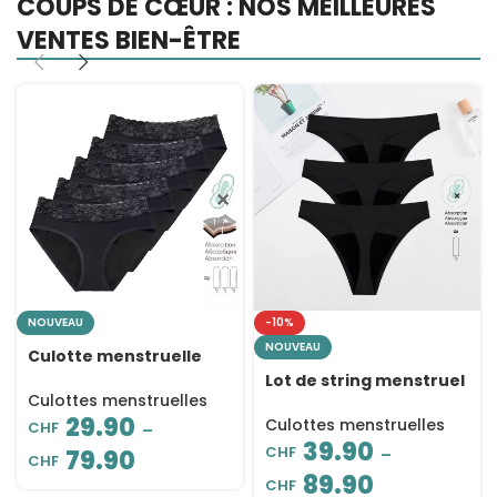
COUPS DE CŒUR : NOS MEILLEURES
VENTES BIEN-ÊTRE
NOUVEAU
-10%
NOUVEAU
Culotte menstruelle
post-partum à 4
Lot de string menstruel
couches – Taille mi-
Culottes menstruelles
sans couture
haute
29.90
réutilisable – Flux léger
Culottes menstruelles
CHF
–
39.90
CHF
79.90
–
CHF
89.90
CHF