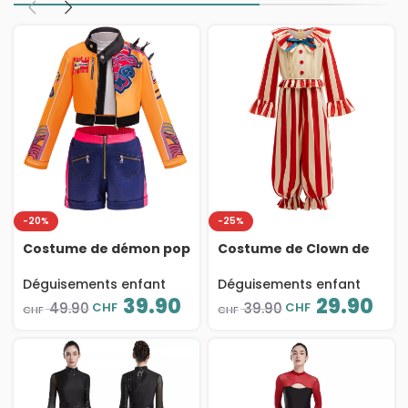
-20%
-25%
Costume de démon pop
Costume de Clown de
pour fille 3 pièces,
Cirque pour enfant,
veste orange, top blanc
rayures rouge & blanc,
Déguisements enfant
Déguisements enfant
et short bleu,
Halloween, Spectacle,
39.90
29.90
CHF
CHF
49.90
39.90
CHF
CHF
déguisement cosplay /
déguisement unisexe
Halloween