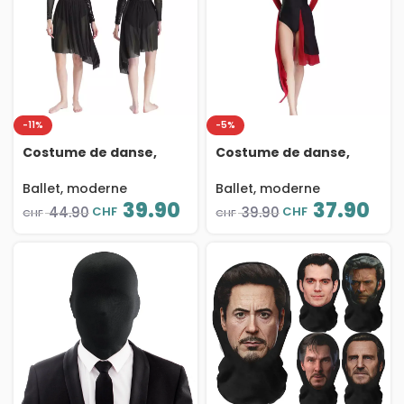
-11%
-5%
Costume de danse,
Costume de danse,
patinage artistique,
patinage artistique,
ourlet irrégulier,
ballet, justaucorps,
Ballet, moderne
Ballet, moderne
justaucorps, manches
manches longues,
39.90
37.90
CHF
CHF
44.90
39.90
CHF
CHF
longues
mousseline