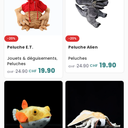
-20%
-20%
Peluche E.T.
Peluche Alien
l’Extraterrestre en
Xenomorphe avec
sweat rouge, coton PP
fermeture éclair, en
Jouets & déguisements
,
Peluches
doux, 28 cm
coton PP doux, 25 cm
Peluches
19.90
CHF
24.90
CHF
19.90
CHF
24.90
CHF