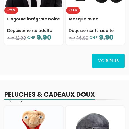
-23%
-34%
Cagoule intégrale noire
Masque avec
sans visage, pour
impression de visage,
déguisement
Heros Marvel,
Déguisements adulte
Déguisements adulte
déguisement
9.90
9.90
CHF
CHF
12.90
14.90
CHF
CHF
VOIR PLUS
PELUCHES & CADEAUX DOUX