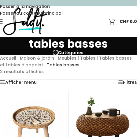
Passer à la navigation
Passer au contenu principal
CHF
0.
tables basses
Catégories
Accueil
|
Maison & jardin
|
Meubles
|
Tables
|
Tables basses
et tables d'appoint
|
Tables basses
2 résultats affichés
Afficher menu
Filtres