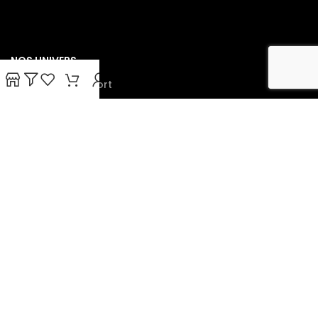
NOS UNIVERS
Bien-être & confort
Danse & déguisements
Peluches & cadeaux doux
Console de jeux
Tout le catalogue
paiement facile et sécurisé :