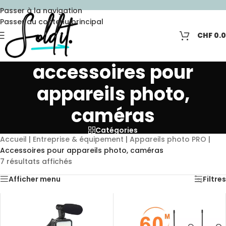
Passer à la navigation
Passer au contenu principal
CHF
0.
accessoires pour
appareils photo,
caméras
Catégories
Accueil
|
Entreprise & équipement
|
Appareils photo PRO
|
Accessoires pour appareils photo, caméras
7 résultats affichés
Afficher menu
Filtres