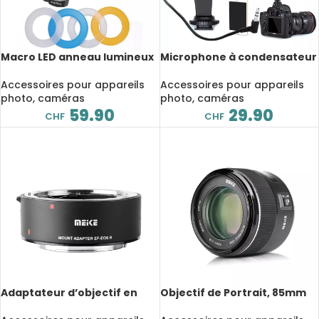
Macro LED anneau lumineux
Microphone à condensateur
pour appareil photo, écran
pour caméra, prise 3.5mm,
LCD Speedlite, pour Sony,
enregistrement, Ultra-
Accessoires pour appareils
Accessoires pour appareils
Nikon, Canon 60D, 80D,
large, pour Canon, Sony,
photo, caméras
photo, caméras
600D, 1300D, 70D
Nikon, DSLR, DV
59.90
29.90
CHF
CHF
Adaptateur d’objectif en
Objectif de Portrait, 85mm
métal, convertisseur de
F/1.8, cadre complet