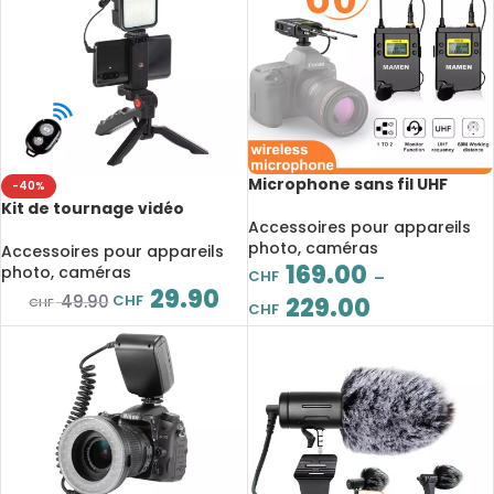
Microphone sans fil UHF
-40%
professionnel, avec 50
Kit de tournage vidéo
canaux sélectionnables,
Accessoires pour appareils
professionnel Vlogging,
portée de 60m pour
photo, caméras
avec Mini trépied, Bluetooth,
Accessoires pour appareils
caméras DSLR
169.00
contrôle Selfie, pour caméra
photo, caméras
CHF
–
SLR, enregistrement sur
29.90
CHF
49.90
229.00
CHF
CHF
Smartphone