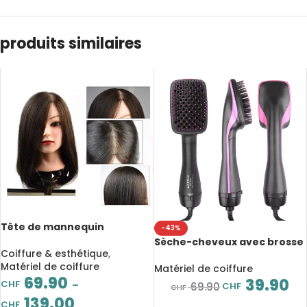
produits similaires
Tête de mannequin
-43%
d’entraînement, cheveux
Sèche-cheveux avec brosse
naturelles, modèle de
Coiffure & esthétique
,
soufflante, air-chaud, outil
formation, pour coiffeur
Matériel de coiffure
professionnel de coiffure
Matériel de coiffure
professionnel
69.90
39.90
CHF
–
CHF
69.90
CHF
139.00
CHF