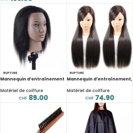
RUPTURE
RUPTURE
Mannequin d’entraînement
Mannequin d’entraînement,
Afro, coiffure et maquillage
coiffure et maquillage, 65
cm
Matériel de coiffure
Matériel de coiffure
89.00
74.90
CHF
CHF