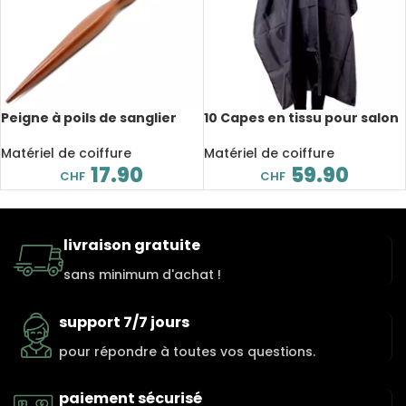
Peigne à poils de sanglier
10 Capes en tissu pour salon
purs, manche en bois,
de coiffure professionnel
antistatique
Matériel de coiffure
Matériel de coiffure
17.90
59.90
CHF
CHF
livraison gratuite
sans minimum d'achat !
support 7/7 jours
pour répondre à toutes vos questions.
paiement sécurisé