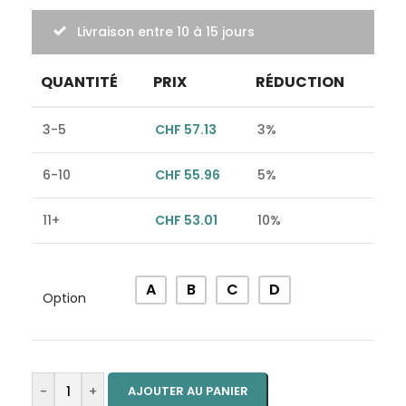
Livraison entre 10 à 15 jours
QUANTITÉ
PRIX
RÉDUCTION
3-5
CHF
57.13
3%
6-10
CHF
55.96
5%
11+
CHF
53.01
10%
Alternative:
A
B
C
D
Option
-
+
AJOUTER AU PANIER