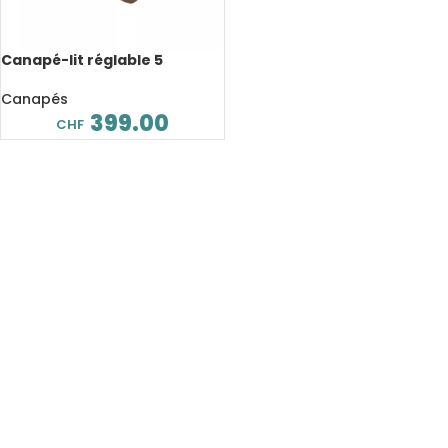
Canapé-lit réglable 5
positions, confortable et
relaxant, style japonais
Canapés
399.00
CHF