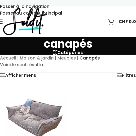
Passer à la navigation
Passer au contenu principal
CHF
0.
canapés
Catégories
Accueil
|
Maison & jardin
|
Meubles
|
Canapés
Voici le seul résultat
Afficher menu
Filtres