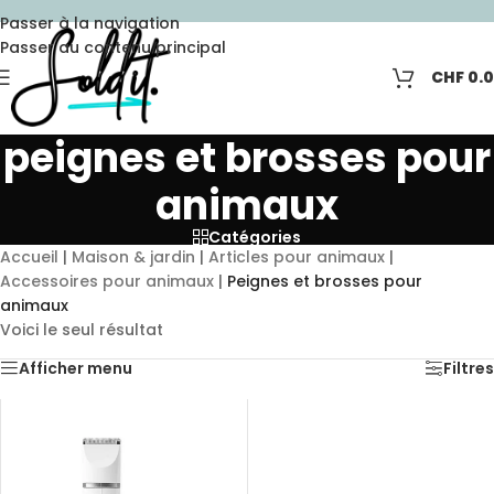
Passer à la navigation
Passer au contenu principal
CHF
0.
peignes et brosses pour
animaux
Catégories
Accueil
|
Maison & jardin
|
Articles pour animaux
|
Accessoires pour animaux
|
Peignes et brosses pour
animaux
Voici le seul résultat
Afficher menu
Filtres