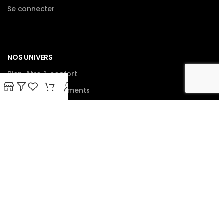
Se connecter
NOS UNIVERS
Bien-être & confort
Danse & déguisements
Peluches & cadeaux doux
Console de jeux
Tout le catalogue
paiement facile et sécurisé :