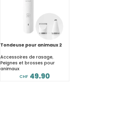
Tondeuse pour animaux 2
en 1, toilettage et coupe,
sans fil, rechargeable,
Accessoires de rasage
,
professionnel
Peignes et brosses pour
animaux
49.90
CHF