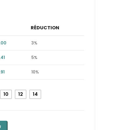
RÉDUCTION
.00
3%
.41
5%
.91
10%
10
12
14
R