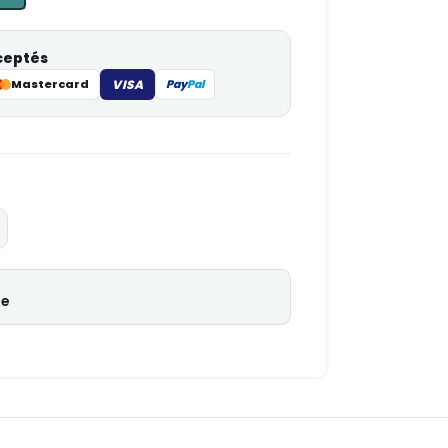
ceptés
Mastercard
VISA
Pay
Pal
ne