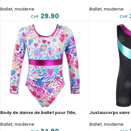
pour fille, corsage, cage au dos,
compétition de da
costume de danse lyrique
Ballet, moderne
Ballet, moderne
29.90
CHF
CHF
Body de danse de ballet pour fille,
Justaucorps sans
justaucorps à manches longues
enfant, brillant, 
Ballet, moderne
Ballet, moderne