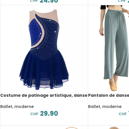
24.90
CHF
CHF
Costume de patinage artistique, danse
Pantalon de danse 
lyrique pour enfant, strass brillant
haute, droit, exte
Ballet, moderne
Ballet, moderne
29.90
CHF
CHF