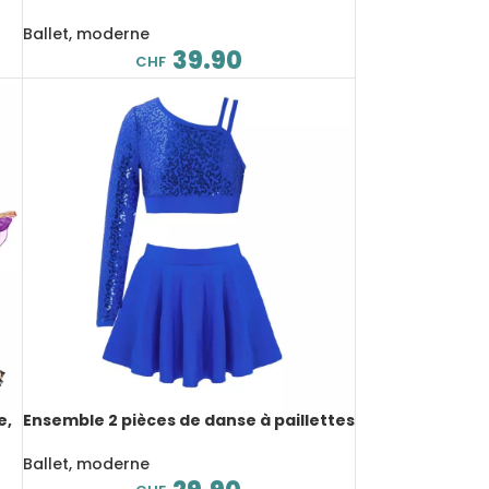
e,
sans manches, à paillettes, en
mousseline de soie
Ballet, moderne
39.90
CHF
e,
Ensemble 2 pièces de danse à paillettes
pour enfant, asymétrique, haut court
avec jupe
Ballet, moderne