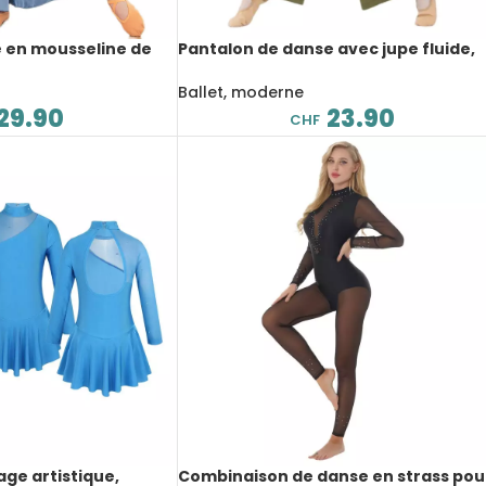
 en mousseline de
Pantalon de danse avec jupe fluide,
ide, jambe large,
lyrique, larges et fin, vêtements
d’entraînement
Ballet, moderne
29.90
23.90
CHF
ge artistique,
Combinaison de danse en strass pou