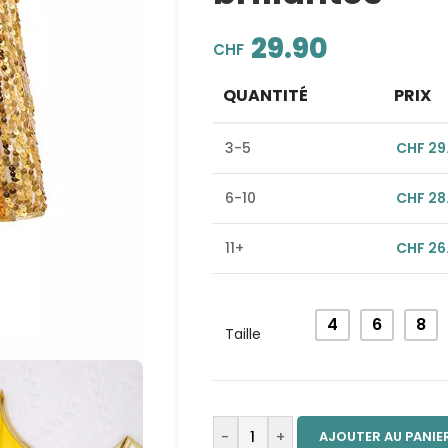
29.90
CHF
QUANTITÉ
PRIX
3-5
CHF
29
6-10
CHF
28
11+
CHF
26
Alternative:
4
6
8
Taille
-
+
AJOUTER AU PANIE