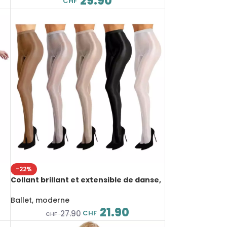
29.90
CHF
-22%
Collant brillant et extensible de danse,
ultra brillant, épaisseur 70d
Ballet, moderne
21.90
CHF
27.90
CHF