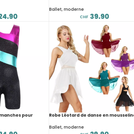
nse, pour enfant
femme, à manches longues, en maill
Justaucorps
Ballet, moderne
24.90
39.90
CHF
 manches pour
Robe Léotard de danse en mousselin
danse, gymnastique
asymétrique sans manches
Ballet, moderne