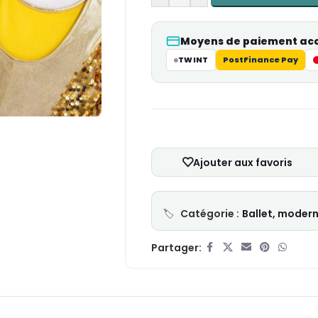
Moyens de paiement ac
TWINT
PostFinance Pay
Ajouter aux favoris
Catégorie :
Ballet, moder
Partager: