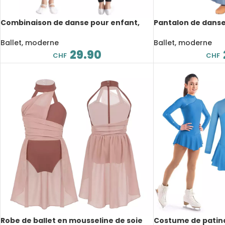
Combinaison de danse pour enfant,
Pantalon de danse
maille transparente, strass
soie avec jupe flu
vêtements longs
Ballet, moderne
Ballet, moderne
29.90
CHF
CHF
Robe de ballet en mousseline de soie
Costume de patina