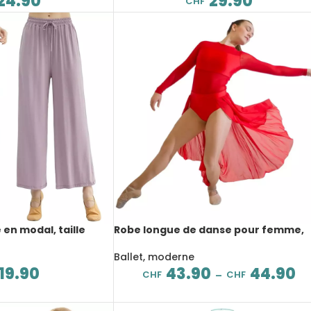
24.90
29.90
CHF
en modal, taille
Robe longue de danse pour femme,
nsible
Léotard, lyrique, 10 coloris
Ballet, moderne
19.90
43.90
44.90
CHF
CHF
–