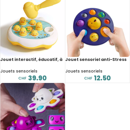
Jouet interactif, éducatif, à
Jouet sensoriel anti-Stress
percussion pour bébé
à huit planètes, anti-Stress,
pour autisme, l’anxiété
Jouets sensoriels
Jouets sensoriels
39.90
12.50
CHF
CHF