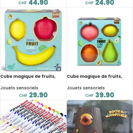
éducatif et interactif
44.90
24.90
CHF
CHF
Cube magique de fruits,
Cube magique de fruits,
cube de vitesse, banane,
cube de vitesse, poire,
pomme, citron
orange, pêche, citron
Jouets sensoriels
Jouets sensoriels
29.90
39.90
CHF
CHF