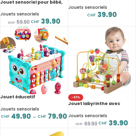
pour bébé, hochet rotatif,
Jouet sensoriel pour bébé,
voiture à pousser, jeux
Jouets sensoriels
favorise la motricité et la
éducatifs
39.90
coordination
Jouets sensoriels
CHF
39.90
CHF
59.90
CHF
Jouet éducatif
-43%
d’apprentissage pour bébé,
Jouet labyrinthe avec
exercice de coordination et
Jouets sensoriels
perles de motricité,
motricité
49.90
79.90
éducatif, en bois pour bébé
Jouets sensoriels
CHF
CHF
–
39.90
CHF
69.90
CHF