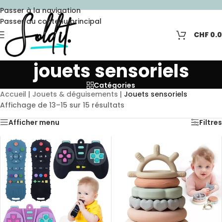
Passer à la navigation
Passer au contenu principal
CHF
0.
jouets sensoriels
Catégories
Accueil
|
Jouets & déguisements
|
Jouets sensoriels
Affichage de 13–15 sur 15 résultats
Afficher menu
Filtres