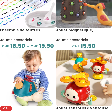
Ensemble de feutres
Jouet magnétique,
magiques et cuillère en
développement de la
céramique, dessins flottants
motricité fine, jouet
Jouets sensoriels
Jouets sensoriels
à l’eau, 8 à 12 couleurs
préscolaire
16.90
19.90
19.90
CHF
CHF
CHF
–
Jouet sensoriel à ventouse
-33%