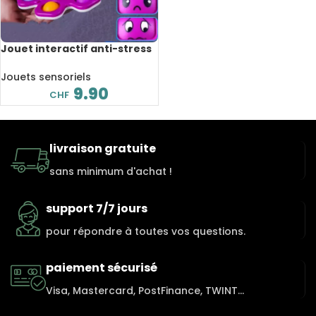
Jouet interactif anti-stress
pieuvre à retourner en
silicone
Jouets sensoriels
9.90
CHF
livraison gratuite
sans minimum d'achat !
support 7/7 jours
pour répondre à toutes vos questions.
paiement sécurisé
Visa, Mastercard, PostFinance, TWINT...