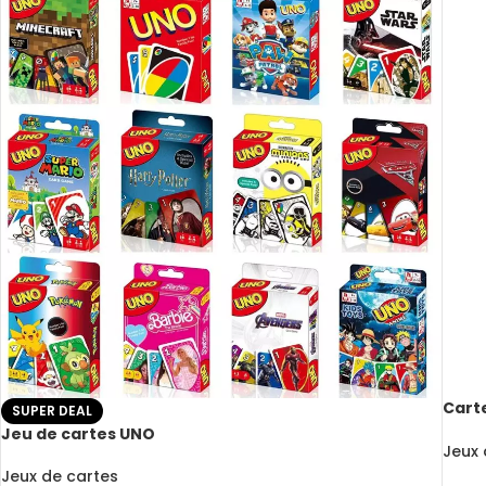
Carte
SUPER DEAL
durci
Jeu de cartes UNO
Jeux 
Jeux de cartes