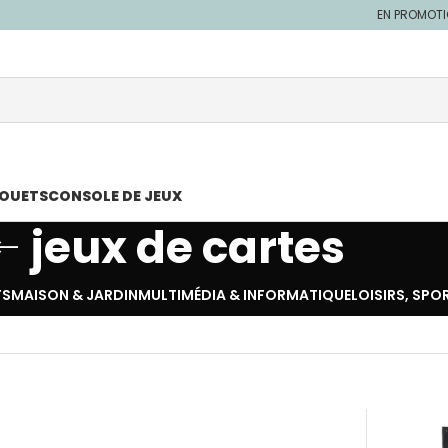
EN PROMOT
JOUETS
CONSOLE DE JEUX
jeux de cartes
TS
MAISON & JARDIN
MULTIMÉDIA & INFORMATIQUE
LOISIRS, SPO