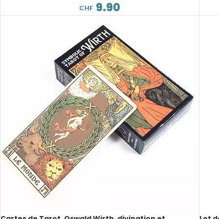
9.90
CHF
Cartes de Tarot, Oswald Wirth, divination et
Lot d