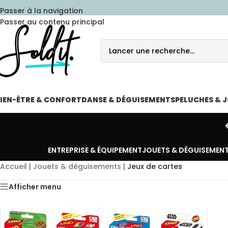
Passer à la navigation
Passer au contenu principal
IEN-ÊTRE & CONFORT
DANSE & DÉGUISEMENTS
PELUCHES & 
ENTREPRISE & ÉQUIPEMENT
JOUETS & DÉGUISEMEN
Accueil
|
Jouets & déguisements
|
Jeux de cartes
Afficher menu