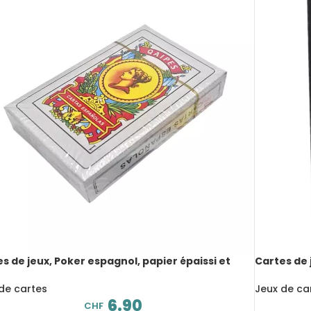
s de jeux, Poker espagnol, papier épaissi et
Cartes de 
, 50 cartes
résistant à
de cartes
Jeux de ca
6.90
CHF