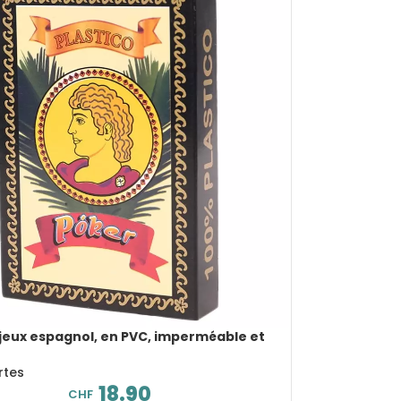
jeux espagnol, en PVC, imperméable et
 l’usure, 40 pièces
rtes
18.90
CHF