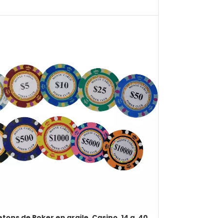
etons de Poker en argile, Casino, 14 g, 40