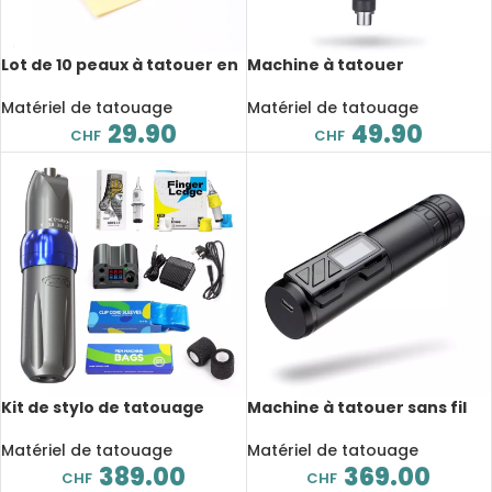
Lot de 10 peaux à tatouer en
Machine à tatouer
silicone, réutilisable, pour
professionnelle, rotative, de
débutant et entrainement
haute qualité, avec cordon
Matériel de tatouage
Matériel de tatouage
RCA, 8000r/m
29.90
49.90
CHF
CHF
Kit de stylo de tatouage
Machine à tatouer sans fil
professionnel réglable,
avec écran LED et moteur
rotatif, avec pédale, pour
sans noyau, rotative,
Matériel de tatouage
Matériel de tatouage
maquillage permanent
rechargeable, 1800mah
389.00
369.00
CHF
CHF