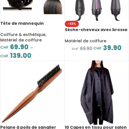
Tête de mannequin
-43%
d’entraînement, cheveux
Sèche-cheveux avec brosse
naturelles, modèle de
Coiffure & esthétique
,
soufflante, air-chaud, outil
formation, pour coiffeur
Matériel de coiffure
professionnel de coiffure
Matériel de coiffure
professionnel
69.90
39.90
CHF
–
CHF
69.90
CHF
139.00
CHF
Peigne à poils de sanglier
10 Capes en tissu pour salon