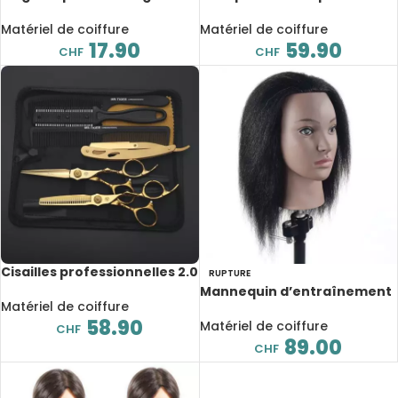
purs, manche en bois,
de coiffure professionnel
antistatique
Matériel de coiffure
Matériel de coiffure
17.90
59.90
CHF
CHF
Cisailles professionnelles 2.0
RUPTURE
Mannequin d’entraînement
Matériel de coiffure
Afro, coiffure et maquillage
58.90
Matériel de coiffure
CHF
89.00
CHF