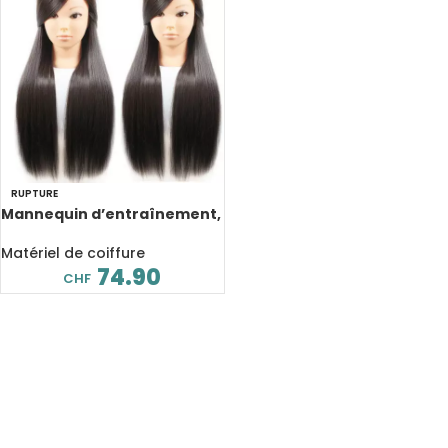
RUPTURE
Mannequin d’entraînement,
coiffure et maquillage, 65
cm
Matériel de coiffure
74.90
CHF