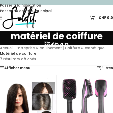
Passer à la navigation
Passer au contenu principal
CHF
0.
matériel de coiffure
Catégories
Accueil
|
Entreprise & équipement
|
Coiffure & esthétique
|
Matériel de coiffure
7 résultats affichés
Afficher menu
Filtres