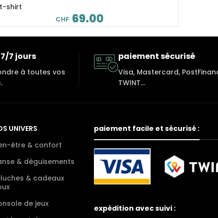
-shirt
69.00
CHF
7/7 jours
paiement sécurisé
ondre à toutes vos
Visa, Mastercard, PostFinan
.
TWINT...
OS UNIVERS
paiement facile et sécurisé :
en-être & confort
anse & déguisements
eluches & cadeaux
oux
nsole de jeux
expédition avec suivi :