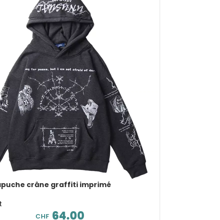
puche crâne graffiti imprimé
t
64.00
CHF