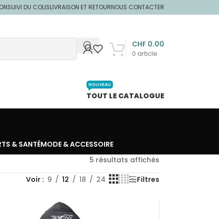
ION
SUIVI DU COLIS
LIVRAISON ET RETOUR
NOUS CONTACTER
CHF
0.00
0
article
NOUVEAU
TOUT LE CATALOGUE
RTS & SANTÉ
MODE & ACCESSOIRE
5 résultats affichés
Voir
9
12
18
24
Filtres