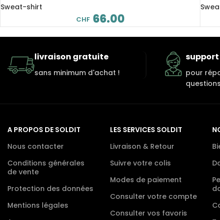
Sweat-shirt
Sweat
66.00
CHF
livraison gratuite
support 
sans minimum d'achat !
pour rép
questions
A PROPOS DE SOLDIT
LES SERVICES SOLDIT
N
Nous contacter
Livraison & Retour
Bi
Conditions générales
Suivre votre colis
D
de vente
Modes de paiement
P
Protection des données
d
Consulter votre compte
Mentions légales
Co
Consulter vos favoris