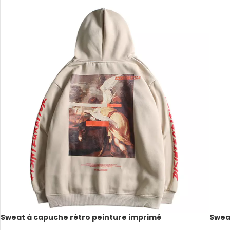
Sweat à capuche rétro peinture imprimé
Swea