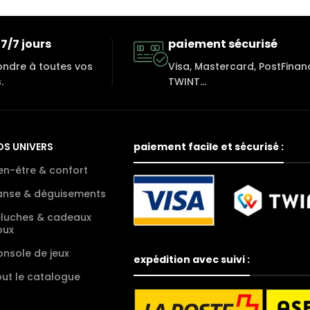
7/7 jours
paiement sécurisé
ondre à toutes vos
Visa, Mastercard, PostFinan
.
TWINT...
OS UNIVERS
paiement facile et sécurisé :
en-être & confort
anse & déguisements
eluches & cadeaux
oux
nsole de jeux
expédition avec suivi :
ut le catalogue