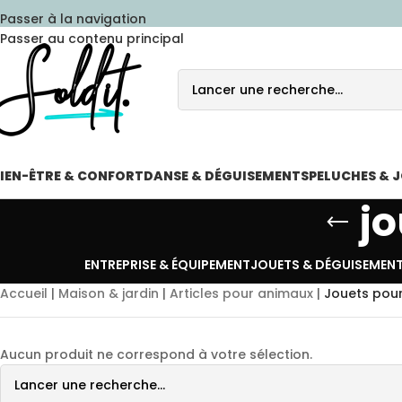
Passer à la navigation
Passer au contenu principal
IEN-ÊTRE & CONFORT
DANSE & DÉGUISEMENTS
PELUCHES & 
j
ENTREPRISE & ÉQUIPEMENT
JOUETS & DÉGUISEMEN
Accueil
|
Maison & jardin
|
Articles pour animaux
|
Jouets pou
Aucun produit ne correspond à votre sélection.