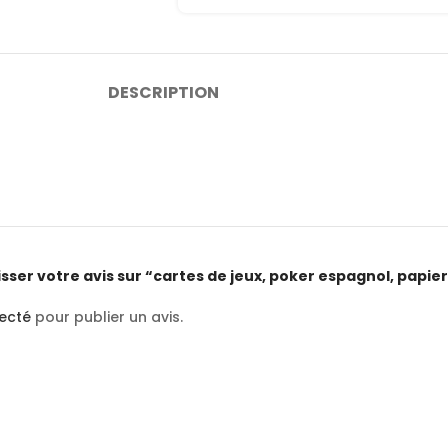
DESCRIPTION
isser votre avis sur “cartes de jeux, poker espagnol, papier 
ecté
pour publier un avis.