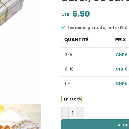
6.90
CHF
Livraison gratuite, entre 15 à
QUANTITÉ
PRIX
3-5
CHF
6.
6-10
CHF
6.
11+
CHF
6.
En stock
Alternative:
-
+
AJOU