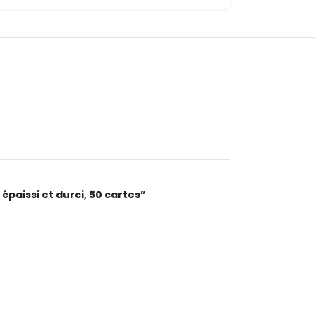
épaissi et durci, 50 cartes”