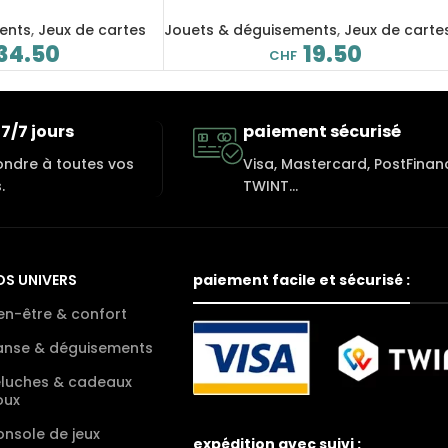
SPCC
français
ents
,
Jeux de cartes
Jouets & déguisements
,
Jeux de carte
34.50
19.50
CHF
7/7 jours
paiement sécurisé
ondre à toutes vos
Visa, Mastercard, PostFinan
.
TWINT...
OS UNIVERS
paiement facile et sécurisé :
en-être & confort
anse & déguisements
eluches & cadeaux
oux
nsole de jeux
expédition avec suivi :