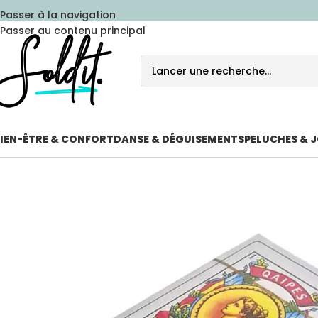
Passer à la navigation
Passer au contenu principal
IEN-ÊTRE & CONFORT
DANSE & DÉGUISEMENTS
PELUCHES & 