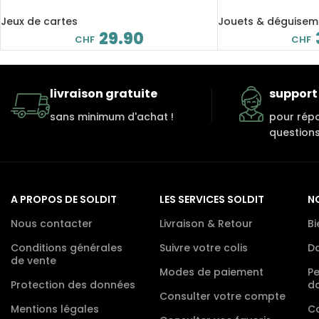
Casino, 14 g, 40 mm
Dura Flex Deck, U
Jeux de cartes
Jouets & déguisem
29.90
CHF
CHF
livraison gratuite
support 
sans minimum d'achat !
pour rép
questions
A PROPOS DE SOLDIT
LES SERVICES SOLDIT
N
Nous contacter
Livraison & Retour
Bi
Conditions générales
Suivre votre colis
D
de vente
Modes de paiement
P
Protection des données
d
Consulter votre compte
Mentions légales
Co