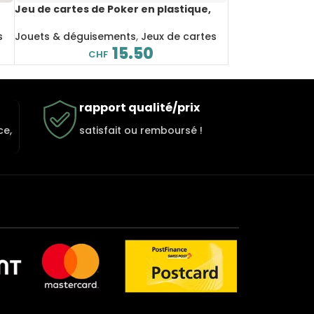
Jeu de cartes de Poker en plastique,
étanche, Loup
s
Jouets & déguisements
,
Jeux de cartes
15.50
CHF
rapport qualité/prix
ce,
satisfait ou remboursé !