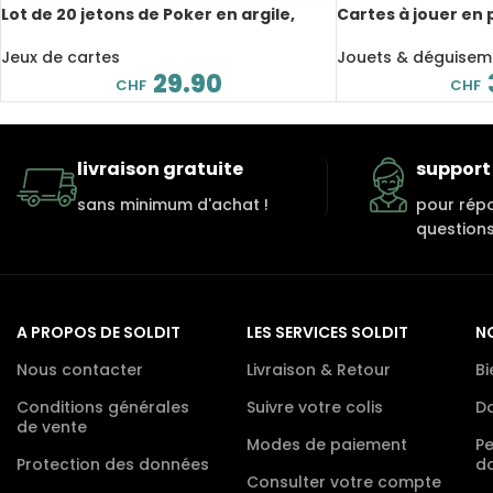
Lot de 20 jetons de Poker en argile,
Cartes à jouer en 
Casino, 14 g, 40 mm
Dura Flex Deck, U
Jeux de cartes
Jouets & déguisem
29.90
CHF
CHF
livraison gratuite
support 
sans minimum d'achat !
pour rép
questions
A PROPOS DE SOLDIT
LES SERVICES SOLDIT
N
Nous contacter
Livraison & Retour
Bi
Conditions générales
Suivre votre colis
D
de vente
Modes de paiement
P
Protection des données
d
Consulter votre compte