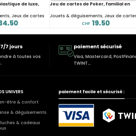
plastique de luxe,
Jeu de cartes de Poker, familial en
SPCC
français
ents
,
Jeux de cartes
Jouets & déguisements
,
Jeux de carte
34.50
19.50
CHF
7/7 jours
paiement sécurisé
ondre à toutes vos
Visa, Mastercard, PostFinan
.
TWINT...
OS UNIVERS
paiement facile et sécurisé :
en-être & confort
anse & déguisements
eluches & cadeaux
oux