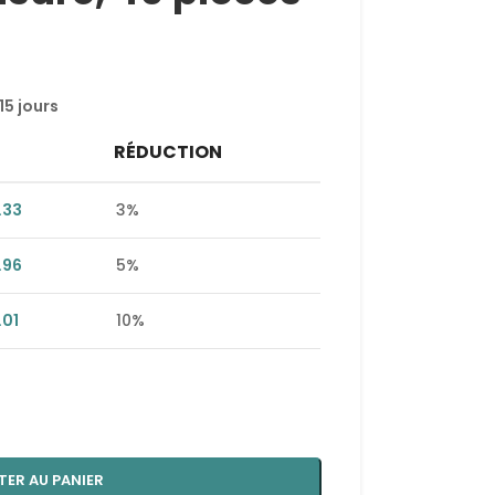
15 jours
RÉDUCTION
.33
3%
.96
5%
.01
10%
TER AU PANIER