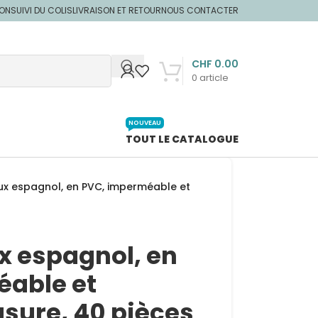
ION
SUIVI DU COLIS
LIVRAISON ET RETOUR
NOUS CONTACTER
CHF
0.00
0
article
NOUVEAU
TOUT LE CATALOGUE
ux espagnol, en PVC, imperméable et
x espagnol, en
able et
’usure, 40 pièces