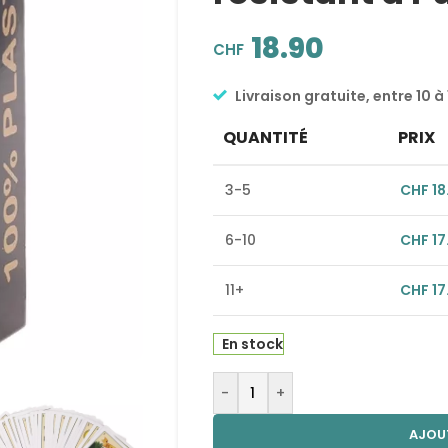
18.90
CHF
Livraison gratuite, entre 10 à 
QUANTITÉ
PRIX
3-5
CHF
18
6-10
CHF
17
11+
CHF
17
En stock
Alternative:
-
+
AJOU