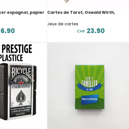
ker espagnol, papier
Cartes de Tarot, Oswald Wirth,
0 cartes
divination et symbolisme, 12x7cm, 78
cartes
Jeux de cartes
6.90
23.90
CHF