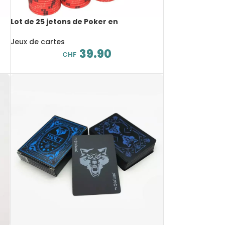
Lot de 25 jetons de Poker en
céramique, professionnel, Casino, 10 g,
39 mm
Jeux de cartes
39.90
CHF