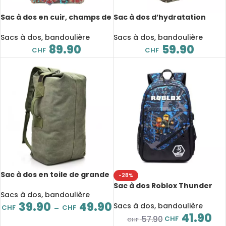
Sac à dos en cuir, champs de
Sac à dos d’hydratation
fleurs, fourre-tout,
tactique de 3l, sacs
muticolore
d’équipements, Nylon 1000D
Sacs à dos, bandoulière
Sacs à dos, bandoulière
89.90
59.90
CHF
CHF
Sac à dos en toile de grande
-28%
capacité, à bandoulière
Sac à dos Roblox Thunder
Sacs à dos, bandoulière
USB, cartable en toile
39.90
49.90
étanche
Sacs à dos, bandoulière
CHF
CHF
–
41.90
CHF
57.90
CHF