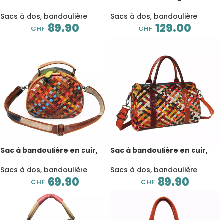
Patchwork, pompon,
capacité, noir
multicolore
Sacs à dos, bandoulière
Sacs à dos, bandoulière
89.90
129.00
CHF
CHF
Sac à bandoulière en cuir,
Sac à bandoulière en cuir,
tissé à la main, arc-en-ciel,
tissé à la main, arc-en-ciel,
sacoche, multicolore
fourre-tout, multicolore
Sacs à dos, bandoulière
Sacs à dos, bandoulière
69.90
89.90
CHF
CHF