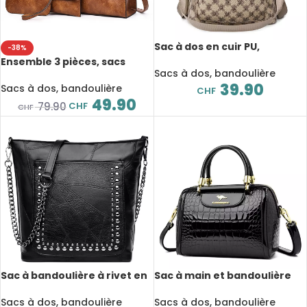
Sac à dos en cuir PU,
-38%
multiples poches de
Ensemble 3 pièces, sacs
rangement
Sacs à dos, bandoulière
fourre-tout en cuir PU,
39.90
décontractés, mode rétro
Sacs à dos, bandoulière
CHF
49.90
CHF
79.90
CHF
Sac à bandoulière à rivet en
Sac à main et bandoulière
cuir, chaîne de styliste,
en cuir verni, à motif de
pochette intérieure et
style crocodile
Sacs à dos, bandoulière
Sacs à dos, bandoulière