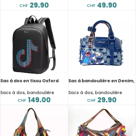
extérieure
29.90
49.90
CHF
CHF
Sac à dos en tissu Oxford
Sac à bandoulière en Denim,
intelligent, affichage LED,
Lilo et Stitch
étanche, Publicité SR
Sacs à dos, bandoulière
Sacs à dos, bandoulière
149.00
29.90
CHF
CHF