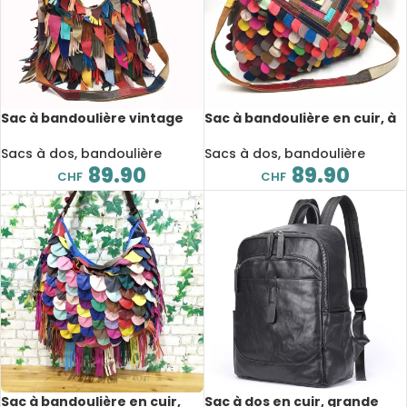
Sac à bandoulière vintage
Sac à bandoulière en cuir, à
en cuir, à main, à épaule,
main, patchwork,
patchwork, multicolore
multicolore
Sacs à dos, bandoulière
Sacs à dos, bandoulière
89.90
89.90
CHF
CHF
Sac à bandoulière en cuir,
Sac à dos en cuir, grande