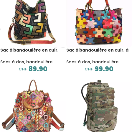
Sac à bandoulière en cuir,
Sac à bandoulière en cuir, à
grand fourre-tout,
main, décontractée,
patchwork, multicolore
patchwork, multicolore
Sacs à dos, bandoulière
Sacs à dos, bandoulière
89.90
99.90
CHF
CHF