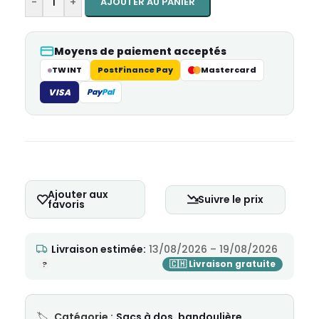
-
+
AJOUTER AU PANIER
Moyens de paiement acceptés
TWINT
PostFinance Pay
Mastercard
VISA
Pay
Pal
Ajouter aux
Suivre le prix
favoris
Livraison estimée:
13/08/2026 – 19/08/2026
Catégorie :
Sacs à dos, bandoulière