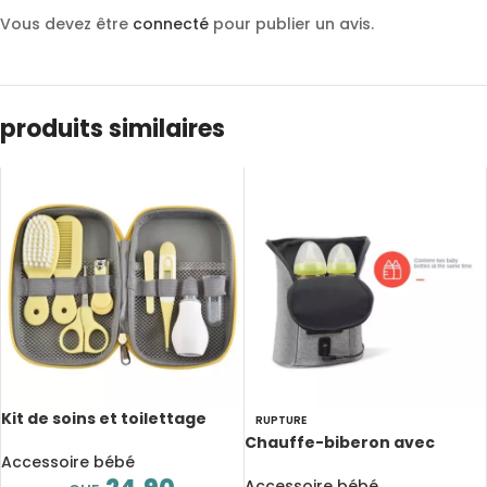
Vous devez être
connecté
pour publier un avis.
produits similaires
Kit de soins et toilettage
RUPTURE
pour bébé, 8 pièces, de 0 à 3
Chauffe-biberon avec
ans
Accessoire bébé
thermostat portable USB,
chauffant et isolant
Accessoire bébé