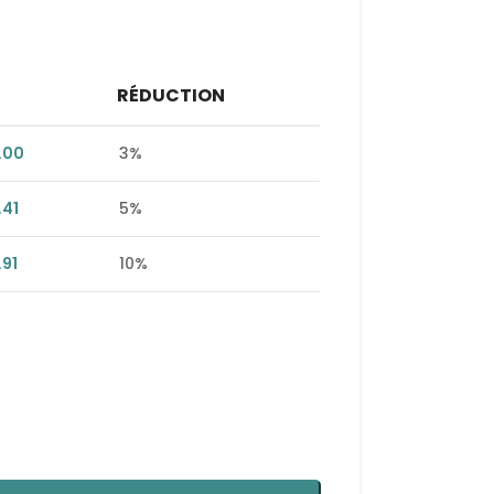
RÉDUCTION
.00
3%
.41
5%
.91
10%