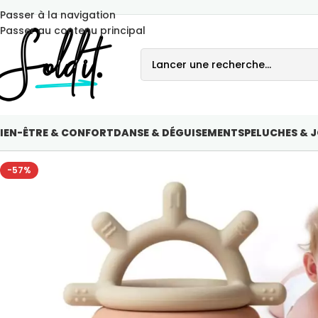
Passer à la navigation
Passer au contenu principal
IEN-ÊTRE & CONFORT
DANSE & DÉGUISEMENTS
PELUCHES & 
-57%