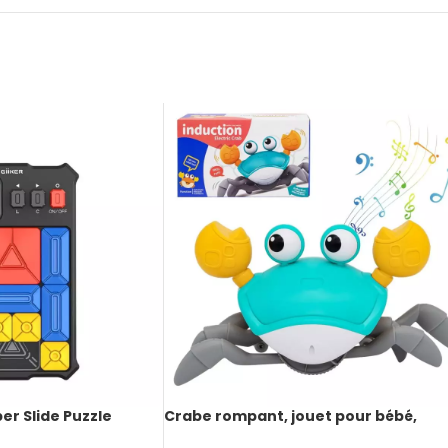
per Slide Puzzle
Crabe rompant, jouet pour bébé,
cran, jeu éducatif
attrape-moi avec musique,