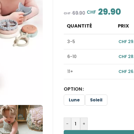
29.90
CHF
69.90
CHF
QUANTITÉ
PRIX
3-5
CHF
29
6-10
CHF
28
11+
CHF
26
OPTION
Alternative:
Lune
Soleil
-
+