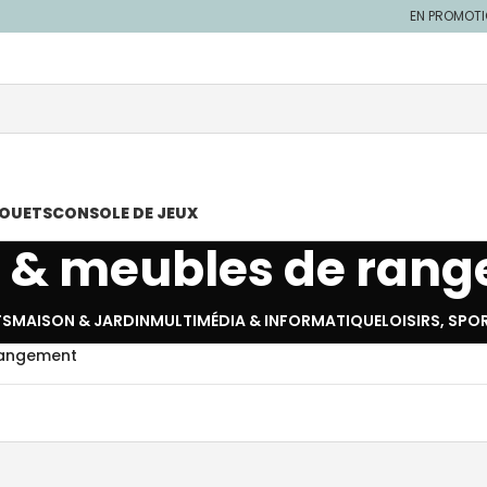
EN PROMOT
JOUETS
CONSOLE DE JEUX
 & meubles de ran
TS
MAISON & JARDIN
MULTIMÉDIA & INFORMATIQUE
LOISIRS, SPO
rangement