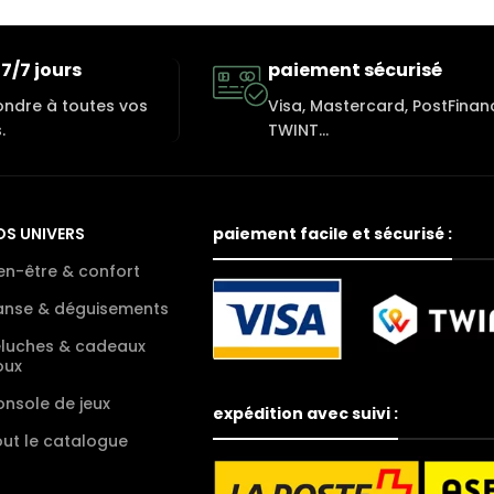
7/7 jours
paiement sécurisé
ondre à toutes vos
Visa, Mastercard, PostFinan
.
TWINT...
OS UNIVERS
paiement facile et sécurisé :
en-être & confort
anse & déguisements
eluches & cadeaux
oux
nsole de jeux
expédition avec suivi :
ut le catalogue