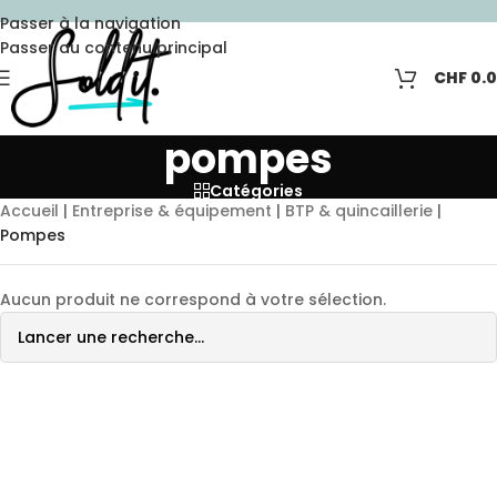
Passer à la navigation
Passer au contenu principal
CHF
0.
pompes
Catégories
Accueil
|
Entreprise & équipement
|
BTP & quincaillerie
|
Pompes
Aucun produit ne correspond à votre sélection.