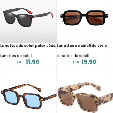
Lunettes de soleil polarisées,
Lunettes de soleil de style
anti-éblouissement, anti-
vintage, Uv400
rayonnement, UV400
Lunettes de soleil
Lunettes de soleil
11.90
19.90
CHF
CHF