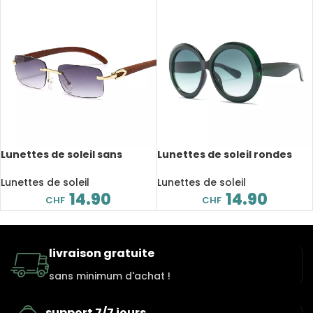
Lunettes de soleil sans
Lunettes de soleil rondes
monture Steampunk, verres
surdimensionnées, mode
rectangulaires, dégradée
rétro, UV400 Oculos
Lunettes de soleil
Lunettes de soleil
14.90
14.90
CHF
CHF
livraison gratuite
sans minimum d'achat !
support 7/7 jours