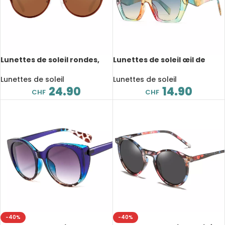
Lunettes de soleil rondes,
Lunettes de soleil œil de
vintage, polarisé, anti-
chat, polygone, léopard,
reflet, UV400, avec boite de
UV400
Lunettes de soleil
Lunettes de soleil
rangement
24.90
14.90
CHF
CHF
-40%
-40%