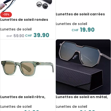
Lunettes de soleil carrées
-33%
rétro unisexe, verres
Lunettes de soleil rondes
dégradés, UV400
Lunettes de soleil
ND9, polarisées, 9 filtres
19.90
ajustables, UV400
Lunettes de soleil
CHF
39.90
CHF
59.90
CHF
Lunettes de soleil rétro,
Lunettes de soleil en métal,
verres solaires, protection
style aviateur moderne,
UV400
avec protection UV400
Lunettes de soleil
Lunettes de soleil