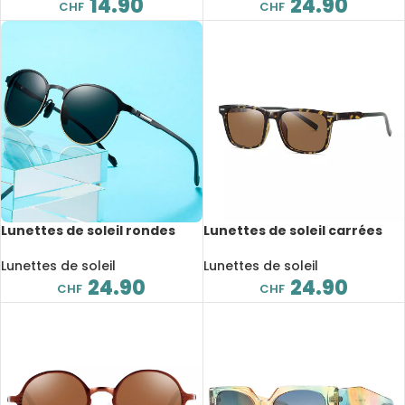
14.90
24.90
CHF
CHF
Lunettes de soleil rondes
Lunettes de soleil carrées
TR90, polarisé, anti-reflet,
TR90, polarisé, anti-reflet,
UV400, avec boite de
UV400, avec boite de
Lunettes de soleil
Lunettes de soleil
rangement
rangement
24.90
24.90
CHF
CHF