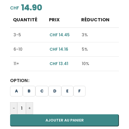
14.90
CHF
QUANTITÉ
PRIX
RÉDUCTION
3-5
CHF
14.45
3%
6-10
CHF
14.16
5%
11+
CHF
13.41
10%
OPTION
Alternative:
A
B
C
D
E
F
-
+
AJOUTER AU PANIER