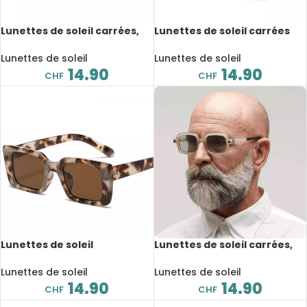
Lunettes de soleil carrées,
Lunettes de soleil carrées
rétro, nuances, UV400
polygone, rétro, UV400
Lunettes de soleil
Lunettes de soleil
14.90
14.90
CHF
CHF
Lunettes de soleil
Lunettes de soleil carrées,
rectangulaires, tendance,
vintage, UV400
rétro, UV400
Lunettes de soleil
Lunettes de soleil
14.90
14.90
CHF
CHF