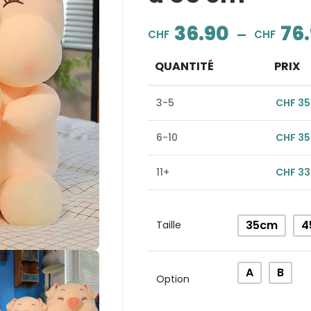
36.90
76
–
CHF
CHF
QUANTITÉ
PRIX
3-5
CHF
35
6-10
CHF
35
11+
CHF
33
Alternative:
35cm
4
Taille
A
B
Option