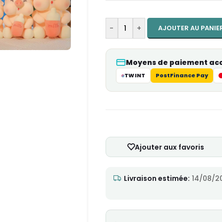
-
+
AJOUTER AU PANIE
Moyens de paiement ac
TWINT
PostFinance Pay
Ajouter aux favoris
Livraison estimée:
14/08/2