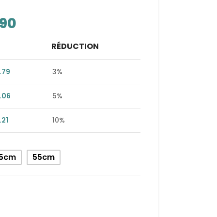
.90
RÉDUCTION
.79
3%
.06
5%
.21
10%
5cm
55cm