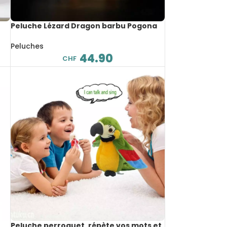
Peluche Lézard Dragon barbu Pogona
souple, 46 cm
Peluches
44.90
CHF
Peluche perroquet, répète vos mots et