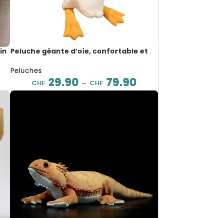
in
Peluche géante d’oie, confortable et
douce, grand oreiller apaisant, de 50 à
160 cm
Peluches
29.90
79.90
CHF
CHF
–