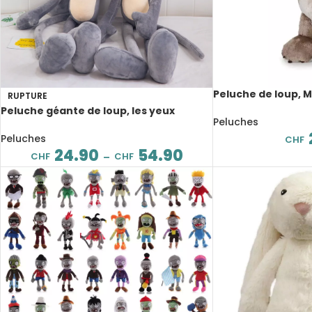
Peluche de loup, 
RUPTURE
cm
Peluche géante de loup, les yeux
Peluches
d’amour, de 65 à 120 cm
Peluches
CHF
24.90
54.90
CHF
CHF
–