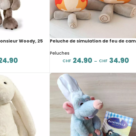
Monsieur Woody, 25
Peluche de simulation de feu de cam
doux et confortable, 30 à 45 cm
Peluches
24.90
24.90
34.90
CHF
CHF
–