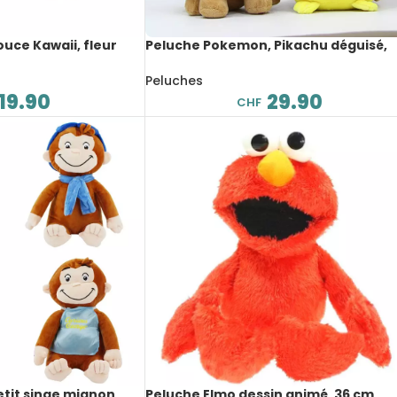
uce Kawaii, fleur
Peluche Pokemon, Pikachu déguisé,
dessin animé, 28 cm
Peluches
19.90
29.90
CHF
tit singe mignon,
Peluche Elmo dessin animé, 36 cm