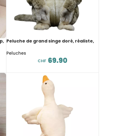
p,
Peluche de grand singe doré, réaliste,
32 cm
Peluches
69.90
CHF