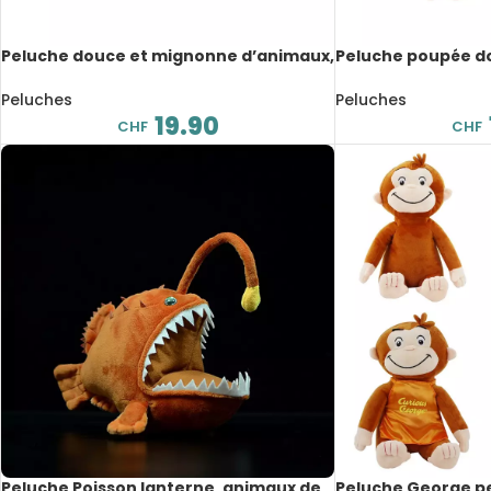
Peluche douce et mignonne d’animaux,
Peluche poupée do
23 cm
d’Angela, 44 cm
Peluches
Peluches
19.90
CHF
CHF
Peluche Poisson lanterne, animaux de
Peluche George pe