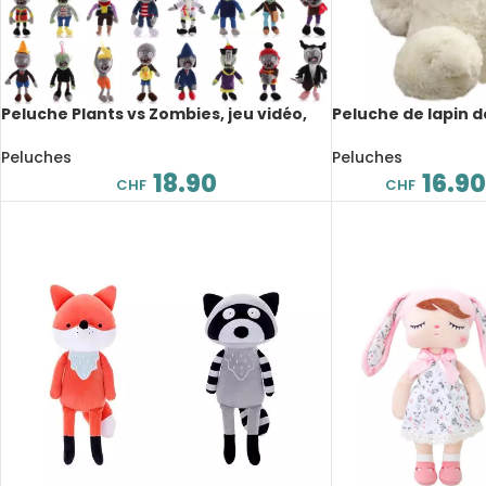
Peluche Plants vs Zombies, jeu vidéo,
Peluche de lapin 
Switch, 30 cm
longues oreilles, 
Peluches
Peluches
18.90
16.90
CHF
CHF