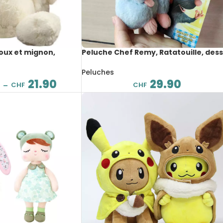
doux et mignon,
Peluche Chef Remy, Ratatouille, dess
30 à 45 cm
animé, à épaule magnétique, 16 cm
Peluches
21.90
29.90
CHF
CHF
–