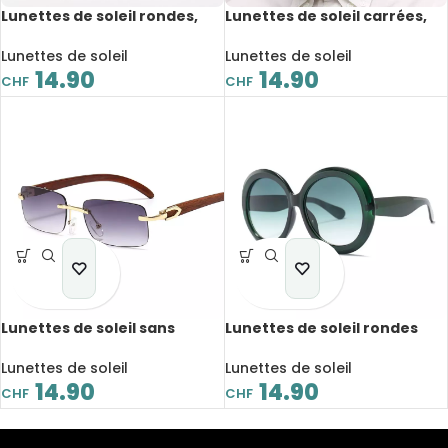
Lunettes de soleil rondes,
Lunettes de soleil carrées,
rétro classiques, UV400
vintage, UV400
Lunettes de soleil
Lunettes de soleil
14.90
14.90
CHF
CHF
Lunettes de soleil sans
Lunettes de soleil rondes
monture Steampunk, verres
surdimensionnées, mode
rectangulaires, dégradée
rétro, UV400 Oculos
Lunettes de soleil
Lunettes de soleil
14.90
14.90
CHF
CHF