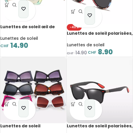
Lunettes de soleil œil de
-40%
chat, polygone, léopard,
Lunettes de soleil polarisées,
UV400
Lunettes de soleil
rondes, rétro, UV400
14.90
Lunettes de soleil
CHF
8.90
CHF
14.90
CHF
Lunettes de soleil
Lunettes de soleil polarisées,
surdimensionnées, style
anti-éblouissement, anti-