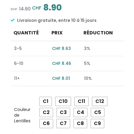
8.90
CHF
14.90
CHF
Livraison gratuite, entre 10 à 15 jours
QUANTITÉ
PRIX
RÉDUCTION
3-5
CHF
8.63
3%
6-10
CHF
8.46
5%
11+
CHF
8.01
10%
Alternative:
C1
C10
C11
C12
Couleur
C2
C3
C4
C5
de
Lentilles
C6
C7
C8
C9