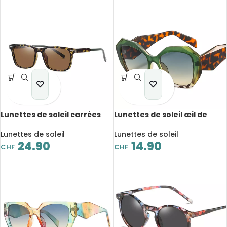
Lunettes de soleil carrées
Lunettes de soleil œil de
TR90, polarisé, anti-reflet,
chat, surdimensionnées,
UV400, avec boite de
polygone, léopard, UV400
Lunettes de soleil
Lunettes de soleil
rangement
24.90
14.90
CHF
CHF