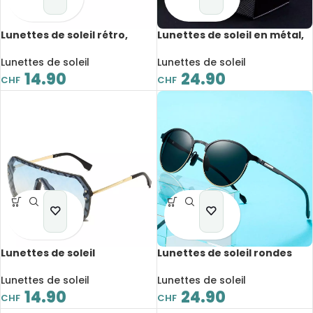
Lunettes de soleil rétro,
Lunettes de soleil en métal,
verres solaires, protection
style aviateur moderne,
UV400
avec protection UV400
Lunettes de soleil
Lunettes de soleil
14.90
24.90
CHF
CHF
Lunettes de soleil
Lunettes de soleil rondes
surdimensionnées,
TR90, polarisé, anti-reflet,
tendance, UV400
UV400, avec boite de
Lunettes de soleil
Lunettes de soleil
rangement
14.90
24.90
CHF
CHF