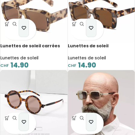
Lunettes de soleil carrées
Lunettes de soleil
polygone, rétro, UV400
rectangulaires, tendance,
rétro, UV400
Lunettes de soleil
Lunettes de soleil
14.90
14.90
CHF
CHF