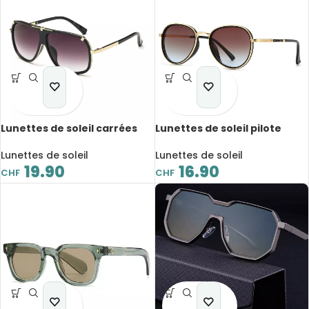
Lunettes de soleil carrées
Lunettes de soleil pilote
rétro unisexe, verres
rétro en métal, nuances
dégradés, UV400
dégradées, UV400
Lunettes de soleil
Lunettes de soleil
19.90
16.90
CHF
CHF