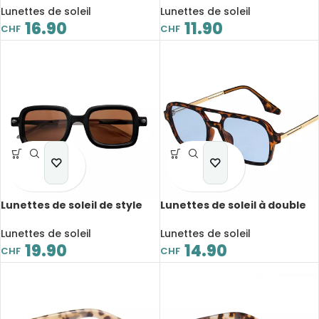
papillon Valentino, UV400
rayonnement, UV400
Lunettes de soleil
Lunettes de soleil
16.90
11.90
CHF
CHF
Lunettes de soleil de style
Lunettes de soleil à double
vintage, Uv400
pont, mode dégradé,
tendance, UV400
Lunettes de soleil
Lunettes de soleil
19.90
14.90
CHF
CHF