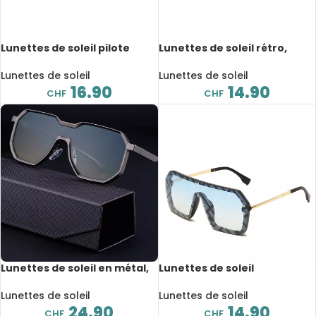
Lunettes de soleil pilote
Lunettes de soleil rétro,
rétro en métal, nuances
verres solaires, protection
dégradées, UV400
UV400
Lunettes de soleil
Lunettes de soleil
16.90
14.90
CHF
CHF
Lunettes de soleil en métal,
Lunettes de soleil
style aviateur moderne,
surdimensionnées,
avec protection UV400
tendance, UV400
Lunettes de soleil
Lunettes de soleil
24.90
14.90
CHF
CHF