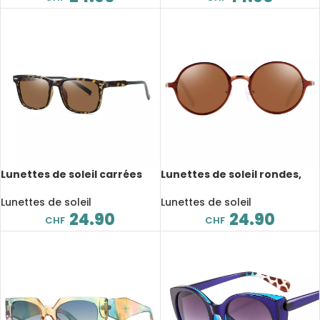
Lunettes de soleil carrées
Lunettes de soleil rondes,
TR90, polarisé, anti-reflet,
vintage, polarisé, anti-
UV400, avec boite de
reflet, UV400, avec boite de
Lunettes de soleil
Lunettes de soleil
rangement
rangement
24.90
24.90
CHF
CHF