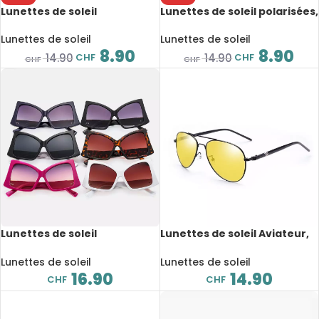
Lunettes de soleil
Lunettes de soleil polarisées,
photochromiques,
rondes, rétro, UV400
polarisées, pour la conduite,
Lunettes de soleil
Lunettes de soleil
UV400
8.90
8.90
CHF
CHF
14.90
14.90
CHF
CHF
Lunettes de soleil
Lunettes de soleil Aviateur,
surdimensionnées, style
polarisées, anti-
papillon Valentino, UV400
éblouissement, anti-
Lunettes de soleil
Lunettes de soleil
rayonnement, UV400
16.90
14.90
CHF
CHF