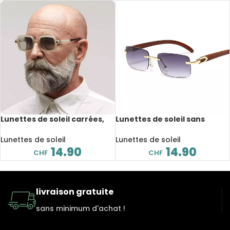
Lunettes de soleil carrées,
Lunettes de soleil sans
vintage, UV400
monture Steampunk, verres
rectangulaires, dégradée
Lunettes de soleil
Lunettes de soleil
14.90
14.90
CHF
CHF
livraison gratuite
sans minimum d'achat !