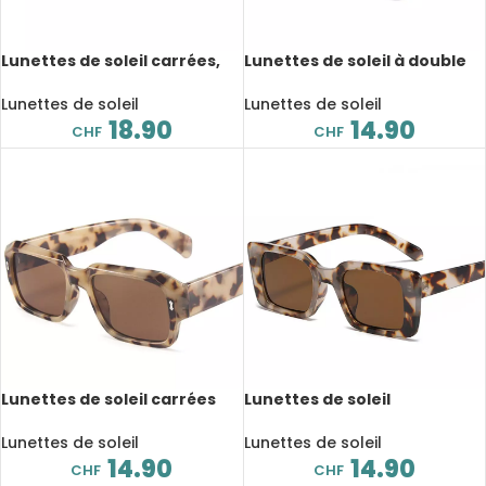
Lunettes de soleil carrées,
Lunettes de soleil à double
rétro, vintage, UV400
pont, mode dégradé,
tendance, UV400
Lunettes de soleil
Lunettes de soleil
18.90
14.90
CHF
CHF
Lunettes de soleil carrées
Lunettes de soleil
polygone, rétro, UV400
rectangulaires, tendance,
rétro, UV400
Lunettes de soleil
Lunettes de soleil
14.90
14.90
CHF
CHF