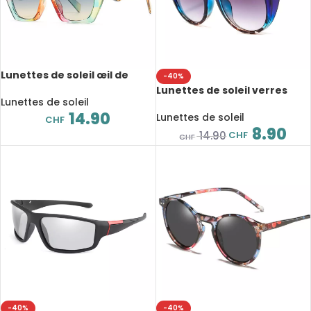
Lunettes de soleil œil de
-40%
chat, polygone, léopard,
Lunettes de soleil verres
UV400
Lunettes de soleil
dégradés, rétro, léopard,
14.90
UV400
Lunettes de soleil
CHF
8.90
CHF
14.90
CHF
-40%
-40%