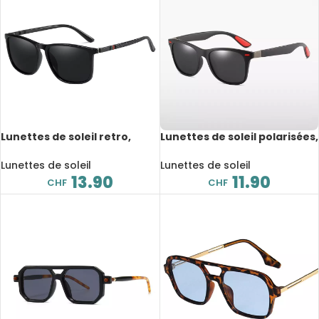
Lunettes de soleil retro,
Lunettes de soleil polarisées,
polarisées, anti-
anti-éblouissement, anti-
éblouissement, anti-
rayonnement, UV400
Lunettes de soleil
Lunettes de soleil
rayonnement, UV400
13.90
11.90
CHF
CHF