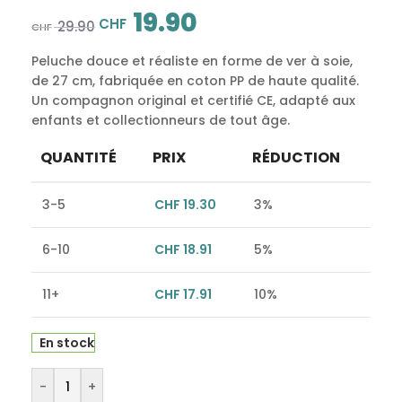
19.90
CHF
29.90
CHF
Peluche douce et réaliste en forme de ver à soie,
de 27 cm, fabriquée en coton PP de haute qualité.
Un compagnon original et certifié CE, adapté aux
enfants et collectionneurs de tout âge.
QUANTITÉ
PRIX
RÉDUCTION
3-5
CHF
19.30
3%
6-10
CHF
18.91
5%
11+
CHF
17.91
10%
En stock
Alternative:
-
+