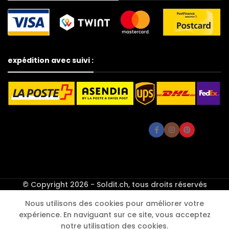
expédition avec suivi :
© Copyright 2026 - Soldit.ch, tous droits réservés
Peluche
ver à
Nous utilisons des cookies pour améliorer votre
soie
29.90
expérience. En naviguant sur ce site, vous acceptez
CHF
Alternative:
En
réaliste,
-
+
19.90
notre utilisation des cookies.
stock