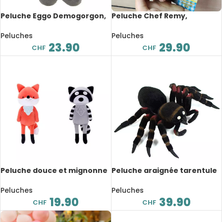
Peluche Eggo Demogorgon,
Peluche Chef Remy,
dessin animé, 40 cm
Ratatouille, dessin animé, à
épaule magnétique, 16 cm
Peluches
Peluches
23.90
29.90
CHF
CHF
Peluche douce et mignonne
Peluche araignée tarentule
d’animaux, 23 cm
réaliste, 21 cm
Peluches
Peluches
19.90
39.90
CHF
CHF