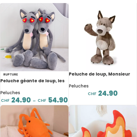
Peluche de loup, Monsieur
RUPTURE
Woody, 25 cm
Peluche géante de loup, les
Peluches
yeux d’amour, de 65 à 120 cm
24.90
Peluches
CHF
24.90
54.90
CHF
CHF
–