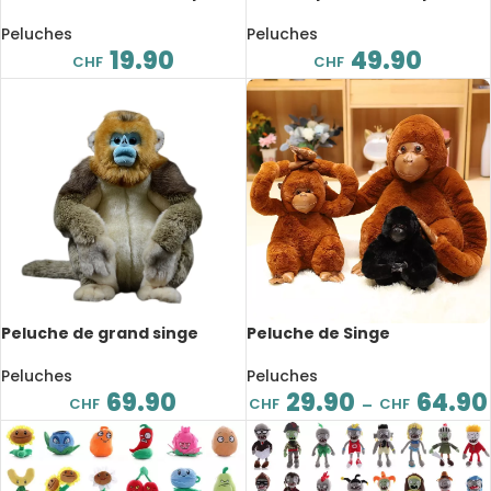
et mignons, chien, cochon,
mignonnes et douces, 20 cm
agneau, 22 cm
Peluches
Peluches
19.90
49.90
CHF
CHF
Peluche de grand singe
Peluche de Singe
doré, réaliste, 32 cm
accrocheur, avec scratch,
de 20 à 45cm
Peluches
Peluches
69.90
29.90
64.90
CHF
CHF
CHF
–