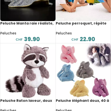
Peluche Manta raie réaliste,
Peluche perroquet, répète
animaux de mer, 50 cm
vos mots et agite les ailes,
22 cm
Peluches
Peluches
39.90
22.90
CHF
CHF
Peluche Raton laveur, doux
Peluche éléphant doux, 40 à
et mignon, 25 à 55 cm
60 cm
Peluches
Peluches