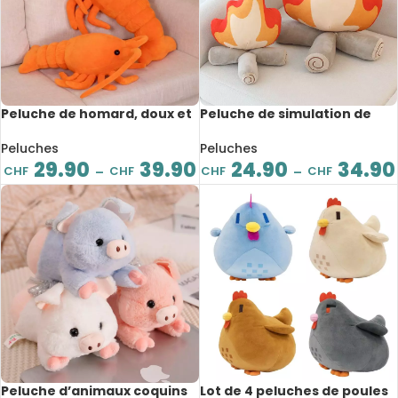
Peluche de homard, doux et
Peluche de simulation de
confortable, 53 à 68 cm
feu de camp, doux et
confortable, 30 à 45 cm
Peluches
Peluches
29.90
39.90
24.90
34.90
CHF
CHF
CHF
CHF
–
–
Peluche d’animaux coquins
Lot de 4 peluches de poules