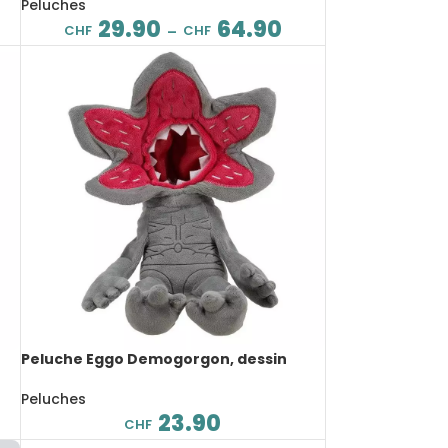
Peluches
29.90
64.90
CHF
CHF
–
Peluche Eggo Demogorgon, dessin
animé, 40 cm
Peluches
23.90
CHF