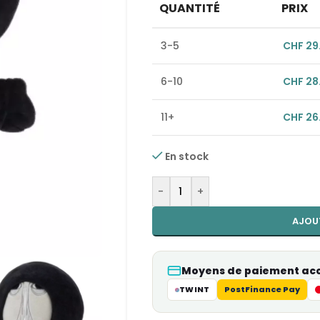
QUANTITÉ
PRIX
3-5
CHF
29
6-10
CHF
28
11+
CHF
26
En stock
Alternative:
-
+
AJOU
Moyens de paiement ac
TWINT
PostFinance Pay