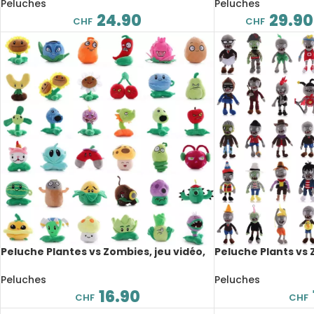
Peluches
Peluches
24.90
29.90
CHF
CHF
Peluche Plantes vs Zombies, jeu vidéo,
Peluche Plants vs 
Switch, 13 à 20 cm
Switch, 30 cm
Peluches
Peluches
16.90
CHF
CHF