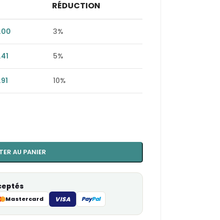
RÉDUCTION
.00
3%
.41
5%
.91
10%
TER AU PANIER
ceptés
Mastercard
VISA
Pay
Pal