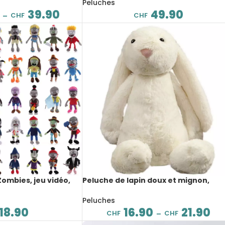
Peluches
39.90
49.90
CHF
CHF
–
Zombies, jeu vidéo,
Peluche de lapin doux et mignon,
longues oreilles, 30 à 45 cm
Peluches
18.90
16.90
21.90
CHF
CHF
–