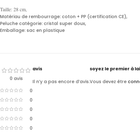
Taille: 28 cm,
Matériau de rembourrage: coton + PP (certification CE),
Peluche catégorie: cristal super doux,
Emballage: sac en plastique
avis
soyez le premier à la
0 avis
Il n’y a pas encore d’avis.
Vous devez être
conn
0
0
0
0
0