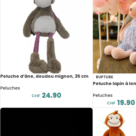
Peluche d’âne, doudou mignon, 35 cm
RUPTURE
Peluche lapin à lo
Peluches
robe, 35 à 55 cm
24.90
Peluches
CHF
19.90
CHF