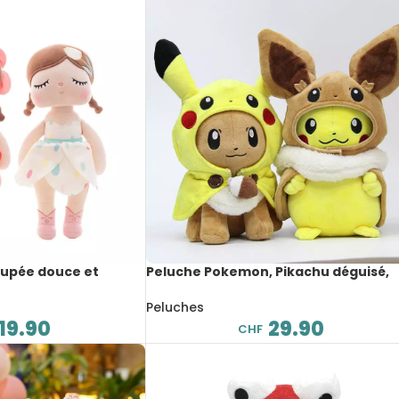
oupée douce et
Peluche Pokemon, Pikachu déguisé,
 33 cm
dessin animé, 28 cm
Peluches
19.90
29.90
CHF