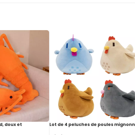
, doux et
Lot de 4 peluches de poules mignon
68 cm
et douces, 20 cm