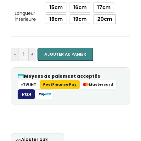
15cm
16cm
17cm
Longueur
18cm
19cm
20cm
intérieure
-
+
AJOUTER AU PANIER
Moyens de paiement acceptés
TWINT
PostFinance Pay
Mastercard
VISA
Pay
Pal
Ajouter aux