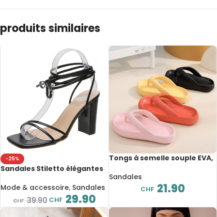
produits similaires
Tongs à semelle souple EVA,
-25%
antidérapantes, épaisseur
Sandales Stiletto élégantes
de 4 cm
Sandales
à talons hauts, lanières
21.90
croisées
Mode & accessoire
,
Sandales
CHF
29.90
CHF
39.90
CHF