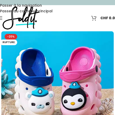
Passer à la navigation
Passer au contenu principal
CHF
0.
-20%
RUPTURE