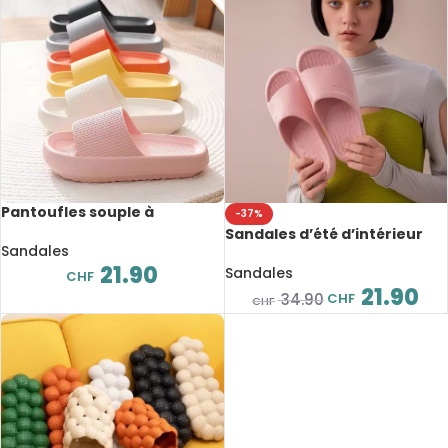
Pantoufles souple à
-37%
plateforme épaisse, 4 cm,
Sandales d’été d’intérieur
EVA, antidérapantes
Sandales
confortables pour femme et
21.90
homme, antidérapantes
Sandales
CHF
21.90
CHF
34.90
CHF