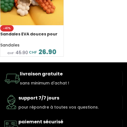
-41%
Sandales EVA douces pour
femme et homme, semelle
de massage
Sandales
26.90
CHF
45.90
CHF
livraison gratuite
sans minimum d'achat !
support 7/7 jours
pour répondre à toutes vos questions.
paiement sécurisé