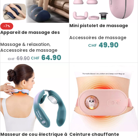
Mini pistolet de massage
-7%
électrique portable,
Appareil de massage des
relaxation profonde des
Accessoires de massage
pieds et jambes, relaxation,
muscles, 4 têtes de massage
49.90
rouleau chauffant, soulage
Massage & relaxation
,
CHF
les mollets
Accessoires de massage
64.90
CHF
69.90
CHF
Masseur de cou électrique à
Ceinture chauffante