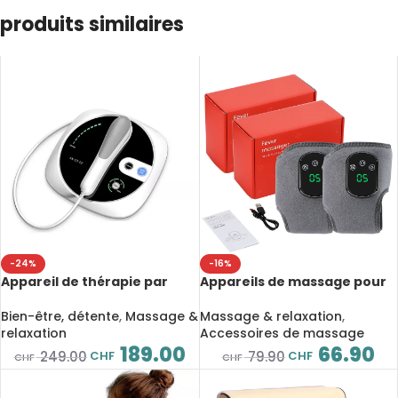
produits similaires
-24%
-16%
Appareil de thérapie par
Appareils de massage pour
ultrasons 1MHz,
les chevilles, avec coussin
Soulagement des douleurs,
chauffant et vibration
Bien-être, détente
,
Massage &
Massage & relaxation
,
anti-âge, raffermissement
électrique, rechargeable
relaxation
Accessoires de massage
du visage et du corps, 3
189.00
66.90
CHF
CHF
249.00
79.90
CHF
CHF
intensités, minuterie 30 min