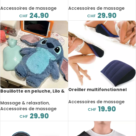
température constante,
électrique, masseur
massage à impulsion,
abdominal vibrant, crampes
Accessoires de massage
Accessoires de massage
compresse chaude initiée
menstruelles
24.90
29.90
CHF
CHF
Oreiller multifonctionnel
Bouillotte en peluche, Lilo &
gonflable, coussin de jeu,
Stitch, massage chauffant
support de positions
Accessoires de massage
Massage & relaxation
,
19.90
Accessoires de massage
CHF
29.90
CHF