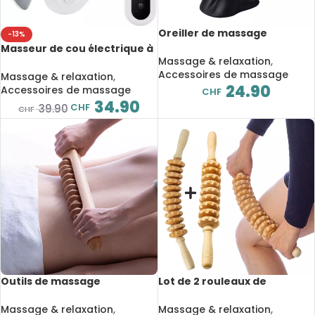
Oreiller de massage
-13%
cervicale et d’épaule,
Masseur de cou électrique à
relaxant, dispositif de
Massage & relaxation
,
impulsion et chauffant à 4
traction chiropratique
Accessoires de massage
têtes, avec télécommande,
Massage & relaxation
,
cervicale
24.90
6 modes 18 niveaux,
Accessoires de massage
CHF
rechargeable
34.90
CHF
39.90
CHF
Outils de massage
Lot de 2 rouleaux de
maderothérapie en bois, à
massage maderothérapie
drainage lymphatique,
en bois, point de
Massage & relaxation
,
Massage & relaxation
,