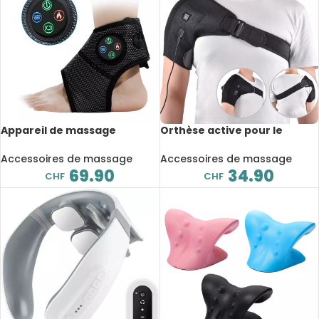
Appareil de massage
Orthèse active pour le
intelligent pour la cheville,
soulagement et la
compression de l’air,
stabilisation de l’articulation
Accessoires de massage
Accessoires de massage
vibration électrique
de l’épaule, chauffante et
69.90
34.90
CHF
CHF
multifonctionnelle
ajustable, thérapie
thermique