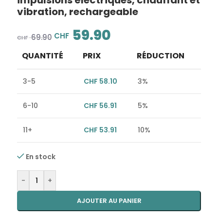
impulsions électriques, chauffant et
vibration, rechargeable
59.90
CHF
69.90
CHF
QUANTITÉ
PRIX
RÉDUCTION
3-5
CHF
58.10
3%
6-10
CHF
56.91
5%
11+
CHF
53.91
10%
En stock
Alternative:
-
+
AJOUTER AU PANIER