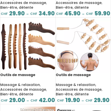
relaxation musculaire
déclenchement, relaxation
Accessoires de massage
,
Accessoires de massage
,
Bien-être, détente
Bien-être, détente
29.90
34.90
45.90
59.90
CHF
CHF
CHF
CHF
–
–
Outils de massage
Outils de massage
maderothérapie en bois,
maderothérapie en bois, à
anticellulite, palette de
point de déclenchement,
Massage & relaxation
,
Massage & relaxation
,
drainage lymphatique,
douleur musculaire
Accessoires de massage
,
Accessoires de massage
,
relaxation
Bien-être, détente
Bien-être, détente
29.00
42.00
19.90
29.90
CHF
CHF
CHF
CHF
–
–