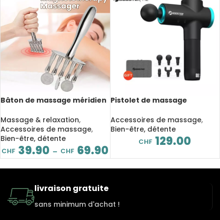
Bâton de massage méridien
Pistolet de massage
en acier inoxydable,
professionnel avec écran
thérapie magnétique, acide
LCD, masseur musculaire
Massage & relaxation
,
Accessoires de massage
,
lymphatique, relaxation
profond, soulagement de la
Accessoires de massage
,
Bien-être, détente
musculaire
douleur, Relaxation du
Bien-être, détente
129.00
CHF
corps, du visage
39.90
69.90
CHF
CHF
–
livraison gratuite
sans minimum d'achat !