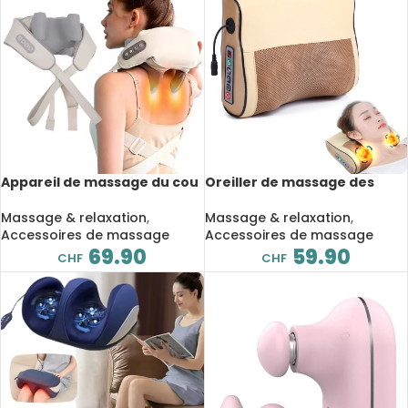
Appareil de massage du cou
Oreiller de massage des
et d’épaules sans fil, avec
cervicales électrique,
chaleur, pétrissage Shiatsu,
soulagement des douleurs,
Massage & relaxation
,
Massage & relaxation
,
fonction de chauffage
Multi-mode
Accessoires de massage
Accessoires de massage
69.90
59.90
CHF
CHF