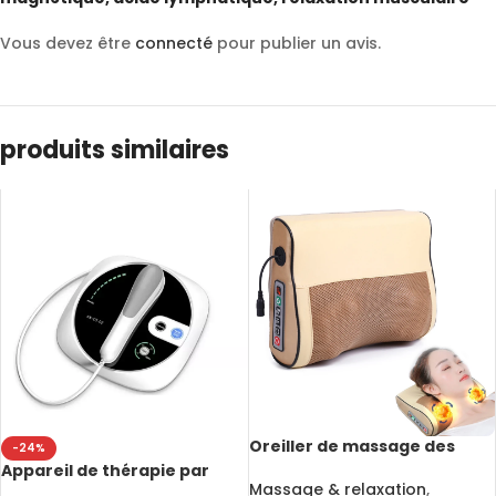
Vous devez être
connecté
pour publier un avis.
produits similaires
Oreiller de massage des
-24%
cervicales électrique,
Appareil de thérapie par
soulagement des douleurs,
Massage & relaxation
,
ultrasons 1MHz,