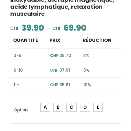
acide lymphatique, relaxation
musculaire
39.90
69.90
–
CHF
CHF
QUANTITÉ
PRIX
RÉDUCTION
3-5
CHF
38.70
3%
6-10
CHF
37.91
5%
11+
CHF
35.91
10%
Alternative:
A
B
C
D
E
Option