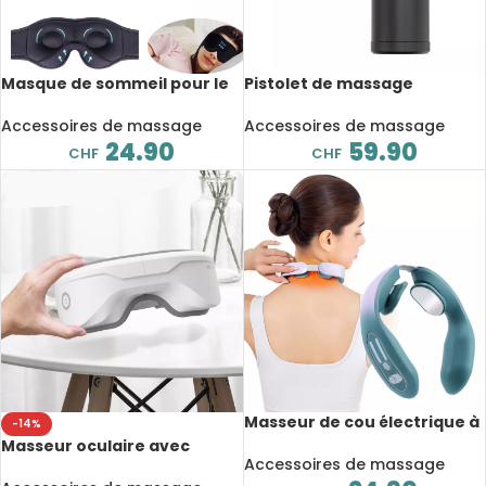
Masque de sommeil pour le
Pistolet de massage
confort des yeux, appel
électrique High Dead,
Bluetooth, musique 3D, 10
BS200SE, relaxation
Accessoires de massage
Accessoires de massage
heures d’autonomie
musculaire profonde,
24.90
59.90
CHF
CHF
fitness
Masseur de cou électrique à
-14%
température constante,
Masseur oculaire avec
massage à impulsion,
Accessoires de massage
vibration, chauffant,
compresse chaude initiée