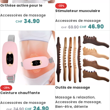
Orthèse active pour le
-33%
soulagement et la
Stimulateur musculaire
stabilisation de l’articulation
Accessoires de massage
électrique à basse
de l’épaule, chauffante et
34.90
fréquence, 12 Modes, TENS,
Accessoires de massage
CHF
ajustable, thérapie
EMS, physiothérapie
46.90
CHF
69.90
CHF
thermique
infrarouge
Outils de massage
-29%
maderothérapie en bois,
Ceinture chauffante
anticellulite, palette de
Massage & relaxation
,
électrique, masseur de
drainage lymphatique,
Accessoires de massage
,
crampes menstruelles
Accessoires de massage
relaxation
Bien-être, détente
24.90
CHF
34.90
CHF