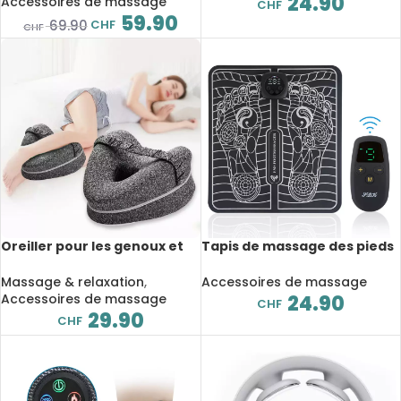
24.90
Bluetooth, musique,
Accessoires de massage
CHF
pression d’air, pliable
59.90
CHF
69.90
CHF
Oreiller pour les genoux et
Tapis de massage des pieds
les jambes en mousse à
électrique EMS, charge USB,
mémoire, ergonomique,
portable et pliable
Massage & relaxation
,
Accessoires de massage
pour le sommeil
Accessoires de massage
24.90
CHF
29.90
CHF