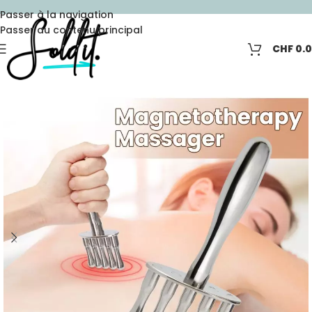
Passer à la navigation
Passer au contenu principal
CHF
0.