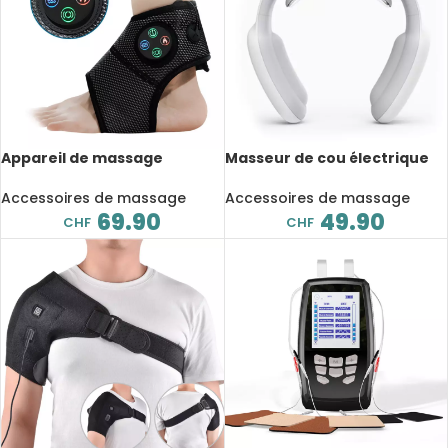
Appareil de massage
Masseur de cou électrique
intelligent pour la cheville,
EMS pour le cou, outil de
compression de l’air,
relaxation, soulagement de
Accessoires de massage
Accessoires de massage
vibration électrique
la douleur des vertèbres
69.90
49.90
CHF
CHF
multifonctionnelle
cervicales, physiothérapie