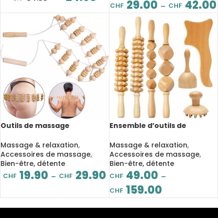
29.00
42.00
CHF
CHF
–
Outils de massage
Ensemble d’outils de
maderothérapie en bois, à
massage maderothérapie
point de déclenchement,
en bois, Gua Sha, pour le
Massage & relaxation
,
Massage & relaxation
,
douleur musculaire
corps et des pieds
Accessoires de massage
,
Accessoires de massage
,
Bien-être, détente
Bien-être, détente
19.90
29.90
49.00
CHF
CHF
CHF
–
–
159.00
CHF