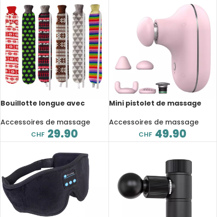
Bouillotte longue avec
Mini pistolet de massage
housse souple, 1 litre, cou,
électrique portable,
épaules et ventre, 52 cm
relaxation profonde des
Accessoires de massage
Accessoires de massage
muscles, 4 têtes de massage
29.90
49.90
CHF
CHF