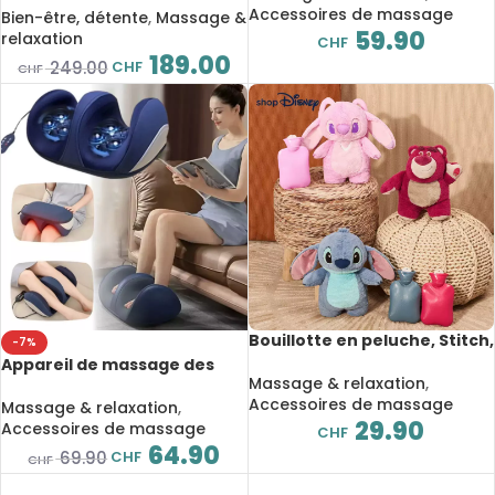
Multi-mode
Accessoires de massage
Soulagement des douleurs,
Bien-être, détente
,
Massage &
59.90
anti-âge, raffermissement
relaxation
CHF
du visage et du corps, 3
189.00
CHF
249.00
CHF
intensités, minuterie 30 min
Bouillotte en peluche, Stitch,
-7%
Angel, Lotso, dessin animé,
Appareil de massage des
massage chauffant
Massage & relaxation
,
pieds et jambes, relaxation,
Accessoires de massage
rouleau chauffant, soulage
Massage & relaxation
,
29.90
les mollets
Accessoires de massage
CHF
64.90
CHF
69.90
CHF