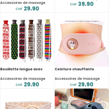
Accessoires de massage
39.90
CHF
29.90
CHF
Bouillotte longue avec
Ceinture chauffante
housse souple, 1 litre, cou,
électrique, masseur
épaules et ventre, 52 cm
abdominal vibrant, crampes
Accessoires de massage
Accessoires de massage
menstruelles
29.90
29.90
CHF
CHF