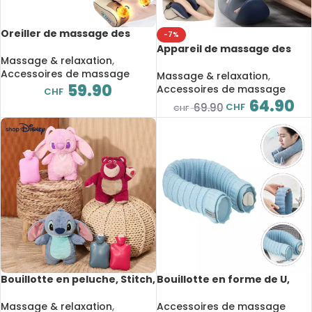
Oreiller de massage des
-7%
cervicales électrique,
Appareil de massage des
soulagement des douleurs,
Massage & relaxation
,
pieds et jambes, relaxation,
Multi-mode
Accessoires de massage
rouleau chauffant, soulage
Massage & relaxation
,
59.90
les mollets
Accessoires de massage
CHF
64.90
CHF
69.90
CHF
Bouillotte en peluche, Stitch,
Bouillotte en forme de U,
Angel, Lotso, dessin animé,
massage des cervicales,
massage chauffant
pour micro-ondes, 53 cm
Massage & relaxation
,
Accessoires de massage