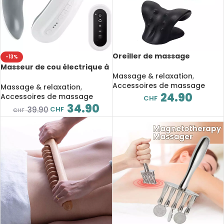
Oreiller de massage
-13%
cervicale et d’épaule,
Masseur de cou électrique à
relaxant, dispositif de
Massage & relaxation
,
impulsion et chauffant à 4
traction chiropratique
Accessoires de massage
têtes, avec télécommande,
Massage & relaxation
,
cervicale
24.90
6 modes 18 niveaux,
Accessoires de massage
CHF
rechargeable
34.90
CHF
39.90
CHF