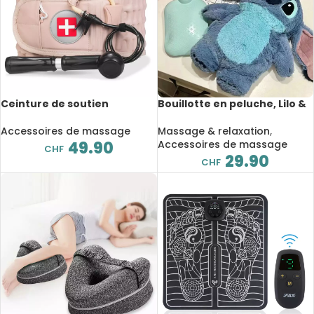
Ceinture de soutien
Bouillotte en peluche, Lilo &
lombaire de décompression,
Stitch, massage chauffant
attelle de traction d’air à la
Accessoires de massage
Massage & relaxation
,
taille
49.90
Accessoires de massage
CHF
29.90
CHF