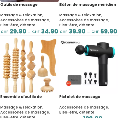
Outils de massage
Bâton de massage méridien
maderothérapie en bois, à
en acier inoxydable,
drainage lymphatique,
thérapie magnétique, acide
Massage & relaxation
,
Massage & relaxation
,
relaxation musculaire
lymphatique, relaxation
Accessoires de massage
,
Accessoires de massage
,
musculaire
Bien-être, détente
Bien-être, détente
29.90
34.90
39.90
69.90
CHF
CHF
CHF
CHF
–
–
Ensemble d’outils de
Pistolet de massage
massage maderothérapie
professionnel avec écran
en bois, Gua Sha, pour le
LCD, masseur musculaire
Massage & relaxation
,
Accessoires de massage
,
corps et des pieds
profond, soulagement de la
Accessoires de massage
,
Bien-être, détente
douleur, Relaxation du
Bien-être, détente