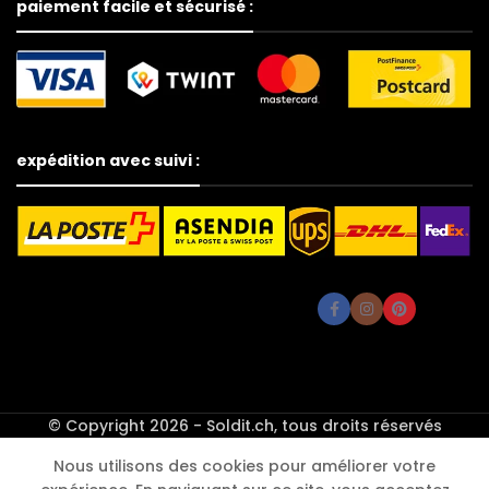
paiement facile et sécurisé :
expédition avec suivi :
Oreiller
© Copyright 2026 - Soldit.ch, tous droits réservés
pour les
genoux et
Nous utilisons des cookies pour améliorer votre
les jambes