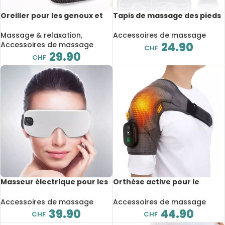
Oreiller pour les genoux et
Tapis de massage des pieds
les jambes en mousse à
électrique EMS, charge USB,
mémoire, ergonomique,
portable et pliable
Massage & relaxation
,
Accessoires de massage
pour le sommeil
Accessoires de massage
24.90
CHF
29.90
CHF
Masseur électrique pour les
Orthèse active pour le
yeux, vibration intelligente,
soulagement et la
compresse chaude, efface
stabilisation de l’articulation
Accessoires de massage
Accessoires de massage
la fatigue et les cernes,
de l’épaule, réglable, pour
39.90
44.90
CHF
CHF
Bluetooth
les blessures articulaires