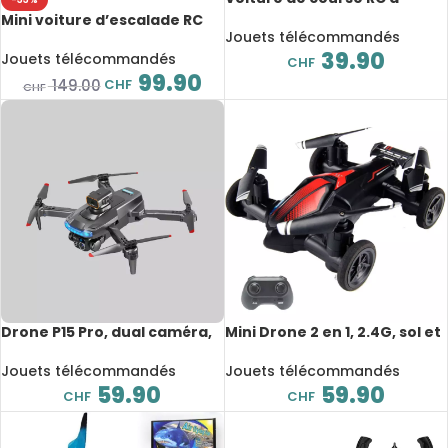
quatre roues motrices, Drift
Mini voiture d’escalade RC
Game, vitesse 15km/h
Jouets télécommandés
2.4GHz, Jeep Wrangler,
39.90
moteur brossé 4×4, 1/24,
Jouets télécommandés
CHF
6.5km/h
99.90
CHF
149.00
CHF
Drone P15 Pro, dual caméra,
Mini Drone 2 en 1, 2.4G, sol et
HD 8K, image aérienne,
air, avion et voiture
évitement d’obstacles, avec
télécommandée à quatre
Jouets télécommandés
Jouets télécommandés
sac de rangement
axes
59.90
59.90
CHF
CHF