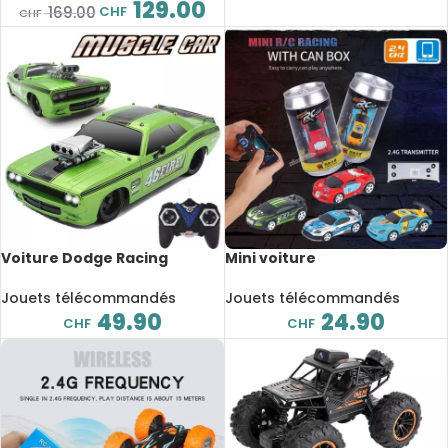
129.00
CHF
169.00
CHF
Voiture Dodge Racing
Mini voiture
télécommandée, échelle 1:16,
télécommandée, avec étui
avec lumières
en canette, Bluetooth,
Jouets télécommandés
Jouets télécommandés
échelle 1:58
49.90
24.90
CHF
CHF