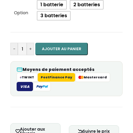
1 batterie
2 batteries
Option
3 batteries
-
+
AJOUTER AU PANIER
Moyens de paiement acceptés
TWINT
PostFinance Pay
Mastercard
VISA
Pay
Pal
Ajouter aux
Suivre le prix