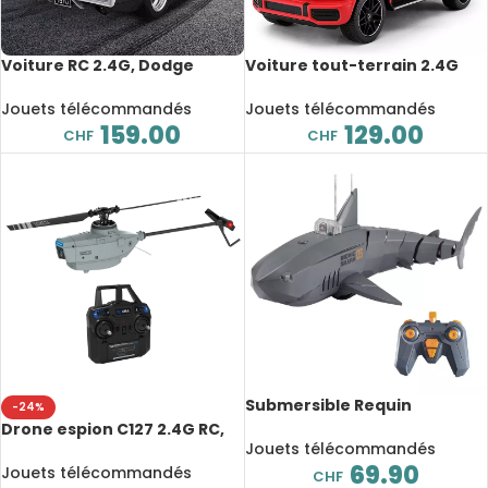
Voiture RC 2.4G, Dodge
Voiture tout-terrain 2.4G
Charger R/T 1970,
RC, Mercedes-Benz AMG
rechargeable, 1/16, 8.2km/h,
G63, 1/14, 8km/h, collection
Jouets télécommandés
Jouets télécommandés
Collection
159.00
129.00
CHF
CHF
Submersible Requin
-24%
télécommandé avec
Drone espion C127 2.4G RC,
caméra, 2.4 Ghz
Jouets télécommandés
caméra 720P, 6 axes,
69.90
gyroscope, WiFi, grand angle
Jouets télécommandés
CHF