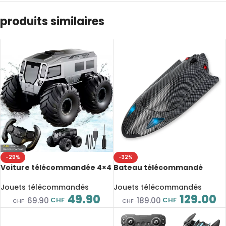
produits similaires
-29%
-32%
Voiture télécommandée 4×4
Bateau télécommandé
amphibie, double Contrôle
Turbojet 2.4GHz, jusqu’à 40
2.4G, Tout-Terrain &
km/h, refroidi à l’eau,
Jouets télécommandés
Jouets télécommandés
Étanche, démo Automatique
étanche, LED, 14+
49.90
129.00
CHF
CHF
69.90
189.00
CHF
CHF
& Drift 360°