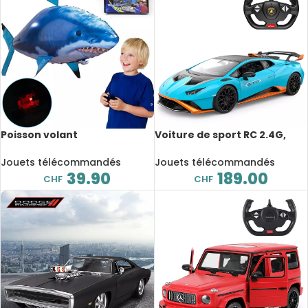
Poisson volant
Voiture de sport RC 2.4G,
télécommandé RC, Requin,
Lamborghini Huracan STO,
Poisson Clown, jouet
1:14, 8.2km/h, Collection
Jouets télécommandés
Jouets télécommandés
interactif pour enfant
39.90
189.00
CHF
CHF