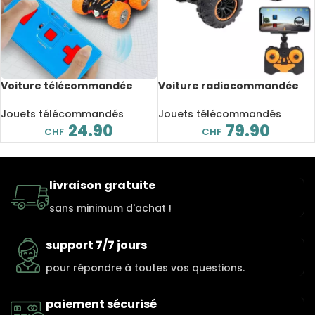
Voiture télécommandée
Voiture radiocommandée
double face avec
RC avec caméra 720 P, Wifi
télécommande, Buggy, USB
Jouets télécommandés
Jouets télécommandés
24.90
79.90
CHF
CHF
livraison gratuite
sans minimum d'achat !
support 7/7 jours
pour répondre à toutes vos questions.
paiement sécurisé