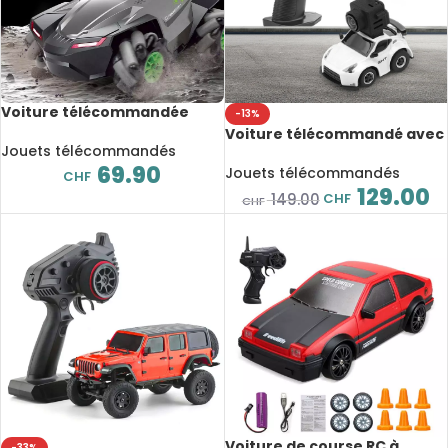
Voiture télécommandée
-13%
avec caméra grand angle,
Voiture télécommandé avec
480x720P, 1:20,
Jouets télécommandés
caméra, SNT 1:100 Q25-370Z,
multifonction
69.90
FPV RC Racing
Jouets télécommandés
CHF
129.00
CHF
149.00
CHF
Voiture de course RC à
-33%