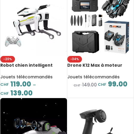
-20%
-34%
Robot chien intelligent
Drone K12 Max à moteur
télécommandé,
sans balais, écran et caméra
multifonction, mécanique,
HD 4K, évitement
Jouets télécommandés
Jouets télécommandés
avec tourelle de tir
d’obstacles et pliable
119.00
99.00
CHF
CHF
149.00
–
CHF
139.00
CHF