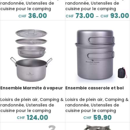
randonnée
,
Ustensiles de
randonnée
,
Ustensiles de
cuisine pour le camping
cuisine pour le camping
36.00
73.00
93.00
CHF
CHF
CHF
–
Ensemble Marmite à vapeur
Ensemble casserole et bol
et poêle à frire avec
en Titane, poignée pliante,
couvercle en Titane,
ultralégère pour Camping
Loisirs de plein air
,
Camping &
Loisirs de plein air
,
Camping &
Camping
randonnée
,
Ustensiles de
randonnée
,
Ustensiles de
cuisine pour le camping
cuisine pour le camping
124.00
59.90
CHF
CHF