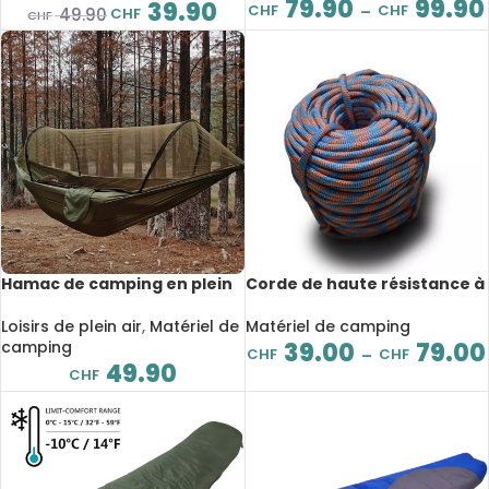
79.90
99.90
pièces
39.90
CHF
CHF
–
CHF
49.90
CHF
Hamac de camping en plein
Corde de haute résistance à
air avec moustiquaire, lit-
l’usure, diamètre 9 mm, 10 à
balançoire, haute
50 m
Loisirs de plein air
,
Matériel de
Matériel de camping
résistance, 1 à 2 personnes
camping
39.00
79.00
CHF
CHF
–
49.90
CHF