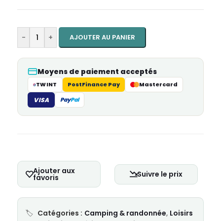
-
+
AJOUTER AU PANIER
Moyens de paiement acceptés
TWINT
PostFinance Pay
Mastercard
VISA
Pay
Pal
Ajouter aux
Suivre le prix
favoris
Catégories :
Camping & randonnée
,
Loisirs