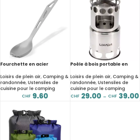
Fourchette en acier
Poêle à bois portable en
inoxydable à long manche
acier inoxydable, Camping
avec ouvre-bouteille,
Loisirs de plein air
,
Camping &
Loisirs de plein air
,
Camping &
Camping
randonnée
,
Ustensiles de
randonnée
,
Ustensiles de
cuisine pour le camping
cuisine pour le camping
9.60
29.00
39.00
CHF
CHF
CHF
–