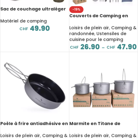
Sac de couchage ultraléger
-19%
pour enfant et adulte, 1kg, 3
Couverts de Camping en
saisons, avec sac
Matériel de camping
Titane, service de table,
49.90
Camping
Loisirs de plein air
,
Camping &
CHF
randonnée
,
Ustensiles de
cuisine pour le camping
26.90
47.90
CHF
CHF
–
Poêle à frire antiadhésive en
Marmite en Titane de
Titane avec poignée pliante,
grande capacité 2900 ml,
Camping
1950 ml, 1300 ml, Camping
Loisirs de plein air
,
Camping &
Loisirs de plein air
,
Camping &