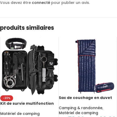
Vous devez être
connecté
pour publier un avis.
produits similaires
Sac de couchage en duvet
-20%
de canard ultraléger,
Kit de survie multifonction
étanche, température
Camping & randonnée
,
pour aventure en plein air,
jusqu’à -5° C
Matériel de camping
camping, randonnée, 10
Matériel de camping