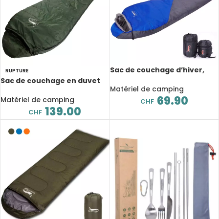
Sac de couchage d’hiver,
RUPTURE
remplissage en coton, 1,8kg,
Sac de couchage en duvet
avec sac de compression
Matériel de camping
de canard, très chaud, 1,7kg,
69.90
pour adulte
Matériel de camping
CHF
139.00
CHF