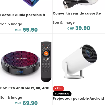
Convertisseur de cassette
Lecteur audio portable à
audio à MP3, WAV, avec
écran tactile, 16GB,
logiciel de capture
Son & Image
Bluetooth 5.0, MP3, MP4,
Son & Image
39.90
FLAC, FM, E-Book, haute
CHF
59.90
CHF
qualité
Box IPTV Android 12, 8K, 4GB
-22%
RAM, 64GB ROM EMMC,
SUPER DEAL
Cortex A53 Quad-Core, WiFi
Son & Image
Projecteur portable Android
6, BT 5.0+
69.90
11, HY300, 1280x720P, 4K, WiFi
CHF