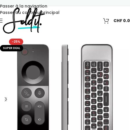
Passer à la navigation
Passer au contenu principal
CHF
0.
-25%
SUPER DEAL