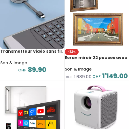
Transmetteur vidéo sans fil,
-32%
compatible HDMI
Ecran miroir 22 pouces avec
Son & Image
cadre, magique TV, étanche,
89.90
Wifi, LG Webos, Smart Mirror
Son & Image
CHF
pour zone humide
1'149.00
CHF
1'689.00
CHF