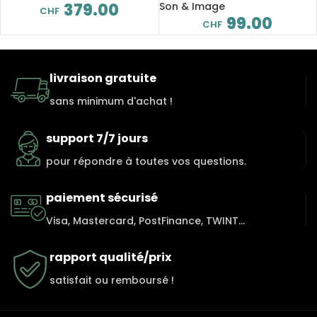
DLNA, UPnP, Spotify connect,
379.00
Son & Image
CHF
Qplay
99.00
CHF
livraison gratuite
sans minimum d'achat !
support 7/7 jours
pour répondre à toutes vos questions.
paiement sécurisé
Visa, Mastercard, PostFinance, TWINT...
rapport qualité/prix
satisfait ou remboursé !