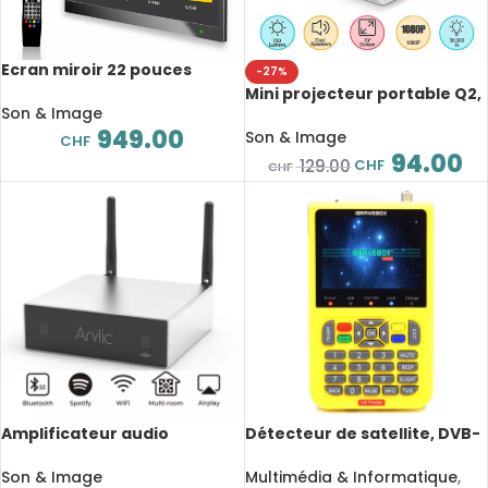
Ecran miroir 22 pouces
-27%
magique, Android TV,
Mini projecteur portable Q2,
étanche, Wifi, Smart Mirror
Son & Image
HD, 1080P, multimédia, 2
pour salle de bain
949.00
haut-parleurs intégrés
Son & Image
CHF
94.00
CHF
129.00
CHF
Amplificateur audio
Détecteur de satellite, DVB-
numérique A50, classe D,
S/S2, Batterie intégrée,
WiFi, Bluetooth, AirPlay,
écran LCD 3.5 pouces
Son & Image
Multimédia & Informatique
,