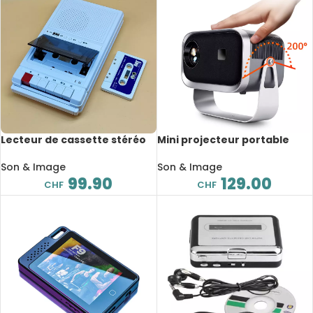
Lecteur de cassette stéréo
Mini projecteur portable
rétro avec enregistreur et
A003 Pro, Wi-Fi, 1280×720,
haut-parleur, lecteur USB
5’000 Lumens, avec
Son & Image
Son & Image
télécommande, Home
99.90
129.00
CHF
CHF
Cinéma