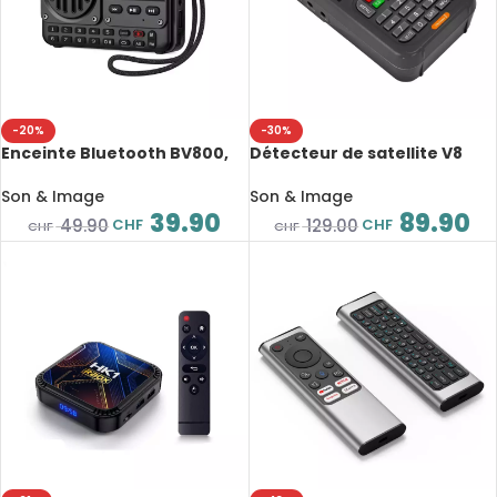
-20%
-30%
Enceinte Bluetooth BV800,
Détecteur de satellite V8
avec radio FM, écran LCD,
Finder 2, DVB-S2, 1080P,
antenne, entrée AUX, disque
Digital FTA, DVB-S/S2/S2X
Son & Image
Son & Image
USB, carte TF, lecteur MP3
39.90
89.90
CHF
CHF
49.90
129.00
CHF
CHF