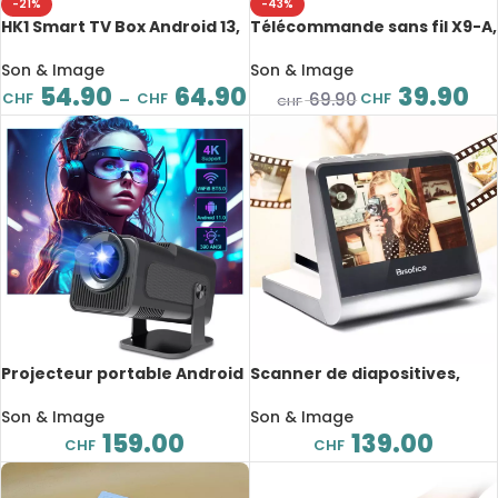
-21%
-43%
HK1 Smart TV Box Android 13,
Télécommande sans fil X9-A,
Quad Core A53, RAM 4GB,
2.4G, rechargeable, Voice
Support 8K, HDR10+, Dual Wifi
Air, Android, Windows
Son & Image
Son & Image
6, BT 4.0
54.90
64.90
39.90
CHF
CHF
CHF
69.90
–
CHF
Projecteur portable Android
Scanner de diapositives,
11, HY320, 1920x1080P, 4K, WiFi
écran LCD couleur 5″, 16 Go
6, rotation 180°, Home
de Stockage
Son & Image
Son & Image
cinéma
159.00
139.00
CHF
CHF