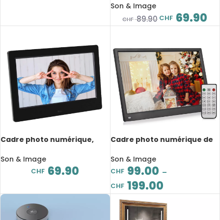
6, rotation 180°, Home
Son & Image
cinéma
69.90
CHF
89.90
CHF
Cadre photo numérique,
Cadre photo numérique de
écran 7 pouces, lecteur
10.1 à 15.6 pouces, 1080P,
audio/photo/vidéo, avec
écran IPS, grand angle de
Son & Image
Son & Image
télécommande
vision, avec télécommande,
69.90
99.00
CHF
CHF
–
multifonction
199.00
CHF