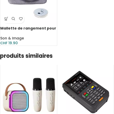
Mallette de rangement pour
projecteur HY300 et HY300
Pro, coque de transport de
Son & Image
voyage
CHF
19.90
produits similaires