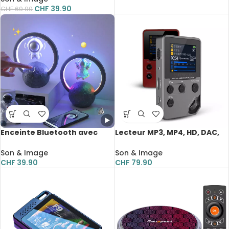
CHF
39.90
CHF
69.90
Enceinte Bluetooth avec
Lecteur MP3, MP4, HD, DAC,
astronaute en lévitation
sans perte, 192KHz, 64Bit,
magnétique, LED, 5W,
prise en charge FM, E-book,
Son & Image
Son & Image
portable
enregistreur, 64 GB
CHF
39.90
CHF
79.90