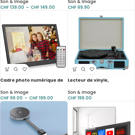
1280×800, multifonction
audio/photo/vidéo, avec
Son & Image
Son & Image
avec télécommande
télécommande
CHF
139.00
–
CHF
149.00
CHF
69.90
Cadre photo numérique de
Lecteur de vinyle,
10.1 à 15.6 pouces, 1080P,
phonographe vintage,
écran IPS, grand angle de
33/45/78 RPM, haut-parleur
Son & Image
Son & Image
vision, avec télécommande,
intégré
CHF
99.00
–
CHF
199.00
CHF
199.00
multifonction