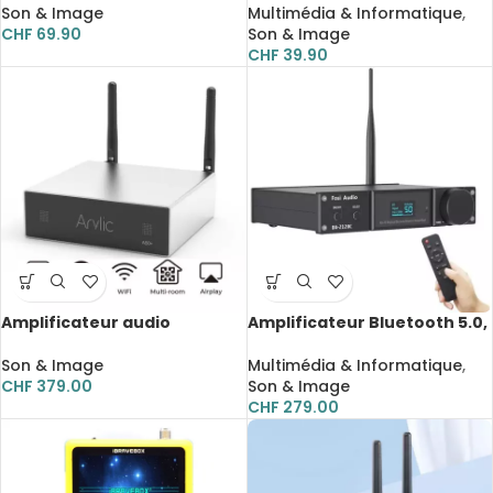
éclairage à manivelle, pour
Son & Image
Multimédia & Informatique
,
camping
CHF
69.90
Son & Image
CHF
39.90
Amplificateur audio
Amplificateur Bluetooth 5.0,
numérique A50, classe D,
2 x 120W, classe D, USB DAC
WiFi, Bluetooth, AirPlay,
24 bits/192Khz
Son & Image
Multimédia & Informatique
,
DLNA, UPnP, Spotify connect,
CHF
379.00
Son & Image
Qplay
CHF
279.00