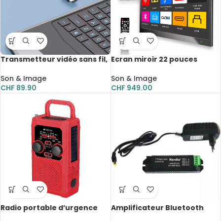
Transmetteur vidéo sans fil,
Ecran miroir 22 pouces
compatible HDMI
magique, Android TV,
étanche, Wifi, Smart Mirror
Son & Image
Son & Image
pour salle de bain
CHF
89.90
CHF
949.00
Radio portable d’urgence
Amplificateur Bluetooth
FM, AM, NOAA, SOS à LED,
pour enceintes de plafond