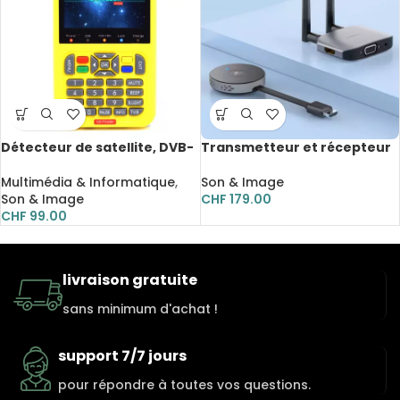
Détecteur de satellite, DVB-
Transmetteur et récepteur
S/S2, Batterie intégrée,
vidéo sans fil, compatible
écran LCD 3.5 pouces
HDMI
Multimédia & Informatique
,
Son & Image
Son & Image
CHF
179.00
CHF
99.00
livraison gratuite
sans minimum d'achat !
support 7/7 jours
pour répondre à toutes vos questions.