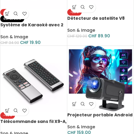
-43%
-30%
Détecteur de satellite V8
SUPER DEAL
Finder 2, DVB-S2, 1080P,
Système de Karaoké avec 2
Digital FTA, DVB-S/S2/S2X
Son & Image
microphones sans fil, haut-
CHF
89.90
parleur portable, Bluetooth
CHF
129.00
Son & Image
CHF
19.90
CHF
34.90
Projecteur portable Android
-43%
11, HY320, 1920x1080P, 4K, WiFi
Télécommande sans fil X9-A,
6, rotation 180°, Home
Son & Image
2.4G, rechargeable, Voice
cinéma
CHF
159.00
Air, Android, Windows
Son & Image