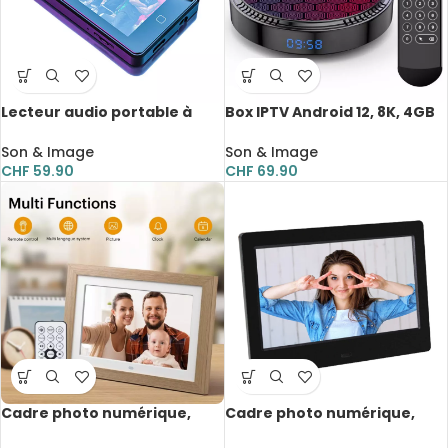
Lecteur audio portable à
Box IPTV Android 12, 8K, 4GB
écran tactile, 16GB,
RAM, 64GB ROM EMMC,
Bluetooth 5.0, MP3, MP4,
Cortex A53 Quad-Core, WiFi
Son & Image
Son & Image
FLAC, FM, E-Book, haute
6, BT 5.0+
CHF
59.90
CHF
69.90
qualité
Cadre photo numérique,
Cadre photo numérique,
écran IPS, 10.1 pouces,
écran 7 pouces, lecteur