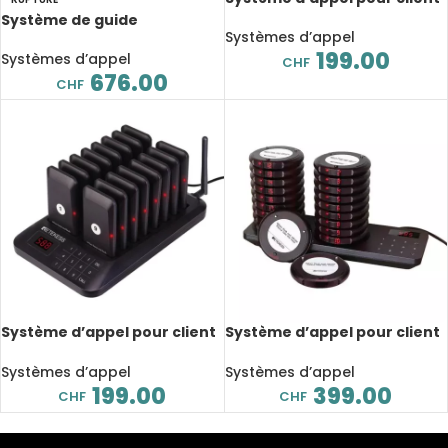
TD162 avec clavier, Buzzers
Système de guide
Coasters, 10 pièces
Systèmes d’appel
touristique sans fil T130, 1
199.00
émetteur, 15 récepteurs, 99
Systèmes d’appel
CHF
canaux
676.00
CHF
Système d’appel pour client
Système d’appel pour client
TD157 avec clavier, Buzzers
TD163 avec clavier, Buzzers
Coasters, 16 pièces
Coasters, 20 pièces
Systèmes d’appel
Systèmes d’appel
199.00
399.00
CHF
CHF