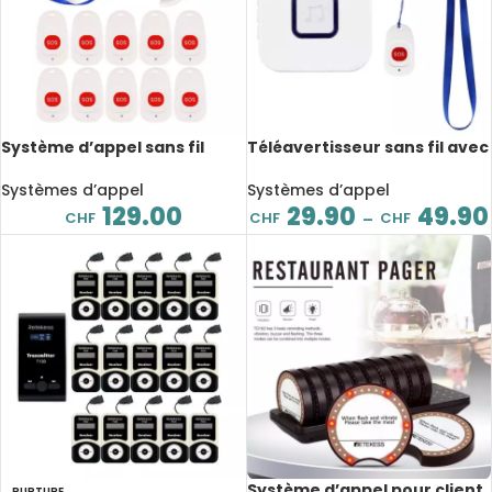
Système d’appel sans fil
Téléavertisseur sans fil avec
TD108, montre récepteur, 10
bouton d’appel SOS, 80 à 100
boutons d’appel d’urgence
mètres
Systèmes d’appel
Systèmes d’appel
129.00
29.90
49.90
CHF
CHF
CHF
–
Système d’appel pour client
RUPTURE