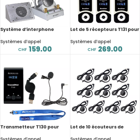
Système d’interphone
Lot de 5 récepteurs T131 pour
double voie 5W, en alliage
système de guide
d’aluminium
touristique sans fil
Systèmes d’appel
Systèmes d’appel
159.00
269.00
CHF
CHF
Transmetteur T130 pour
Lot de 10 écouteurs de
système de guide
rechange pour système de
touristique sans fil
guide touristique, 3.5mm
Systèmes d’appel
Systèmes d’appel