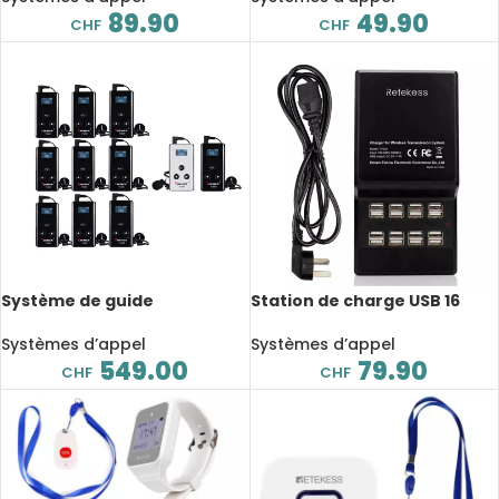
89.90
49.90
CHF
CHF
Système de guide
Station de charge USB 16
touristique sans fil YT200T, 1
ports TT002, 35W, DC 5V 7A,
émetteur, 10 récepteurs, 99
pour système de guide
Systèmes d’appel
Systèmes d’appel
canaux
touristique sans fil
549.00
79.90
CHF
CHF