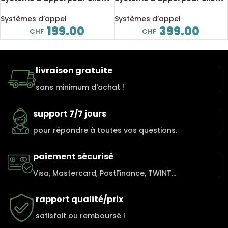
TD157 avec clavier, Buzzers
TD163 avec clavier, Buzzers
Coasters, 16 pièces
Coasters, 20 pièces
Systèmes d’appel
Systèmes d’appel
199.00
399.00
CHF
CHF
livraison gratuite
sans minimum d'achat !
support 7/7 jours
pour répondre à toutes vos questions.
paiement sécurisé
Visa, Mastercard, PostFinance, TWINT...
rapport qualité/prix
satisfait ou remboursé !