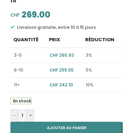
fil
269.00
CHF
Livraison gratuite, entre 10 à 15 jours
QUANTITÉ
PRIX
RÉDUCTION
3-5
CHF
260.93
3%
6-10
CHF
255.55
5%
11+
CHF
242.10
10%
En stock
Alternative:
-
+
AJOUTER AU PANIER