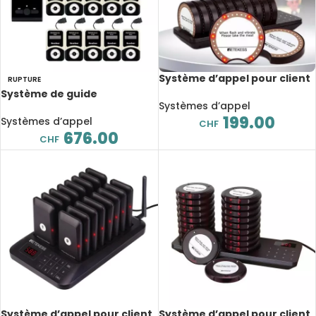
Système d’appel pour client
RUPTURE
TD162 avec clavier, Buzzers
Système de guide
Coasters, 10 pièces
Systèmes d’appel
touristique sans fil T130, 1
199.00
émetteur, 15 récepteurs, 99
Systèmes d’appel
CHF
canaux
676.00
CHF
Système d’appel pour client
Système d’appel pour client