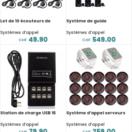
Lot de 10 écouteurs de
Système de guide
rechange pour système de
touristique sans fil YT200T, 1
guide touristique, 3.5mm
émetteur, 10 récepteurs, 99
Systèmes d’appel
Systèmes d’appel
canaux
49.90
549.00
CHF
CHF
Station de charge USB 16
Système d’appel serveurs
ports TT002, 35W, DC 5V 7A,
sans fil, 2 montres
pour système de guide
récepteurs TD108, 15
Systèmes d’appel
Systèmes d’appel
touristique sans fil
boutons TD019
79.90
259.00
CHF
CHF