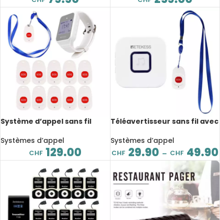
Système d’appel sans fil
Téléavertisseur sans fil avec
TD108, montre récepteur, 10
bouton d’appel SOS, 80 à 100
boutons d’appel d’urgence
mètres
Systèmes d’appel
Systèmes d’appel
129.00
29.90
49.90
CHF
CHF
CHF
–