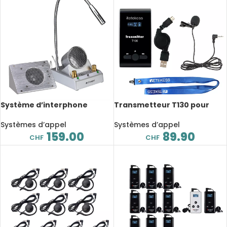
Système d’interphone
Transmetteur T130 pour
double voie 5W, en alliage
système de guide
d’aluminium
touristique sans fil
Systèmes d’appel
Systèmes d’appel
159.00
89.90
CHF
CHF