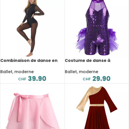
Combinaison de danse en
Costume de danse à
strass pour femme, à
paillettes pour enfant, sans
manches longues, en maille,
manches, pour spectacle
Ballet, moderne
Ballet, moderne
Justaucorps
sur scène
39.90
29.90
CHF
CHF