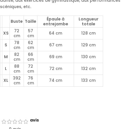
danse, aux exercices de gymnastique, aux performances
scéniques, etc.
Épaule à
Longueur
Buste
Taille
entrejambe
totale
72
57
XS
64 cm
128 cm
cm
cm
78
62
S
67 cm
129 cm
cm
cm
82
66
M
69 cm
130 cm
cm
cm
88
72
L
72 cm
132 cm
cm
cm
392
76
XL
74 cm
133 cm
cm
cm
avis