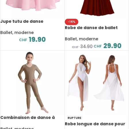
Jupe tutu de danse
-14%
classique pour fille, en
Robe de danse de ballet
mousseline de soie, avec
Ballet, moderne
pour fille, manches longues,
cravate à la taille, pour
19.90
ample pleine longueur et
Ballet, moderne
CHF
spectacle
décontractée
29.90
CHF
34.90
CHF
Combinaison de danse à
RUPTURE
manches longues pour
Robe longue de danse pour
enfant, justaucorps de
Ballet, moderne