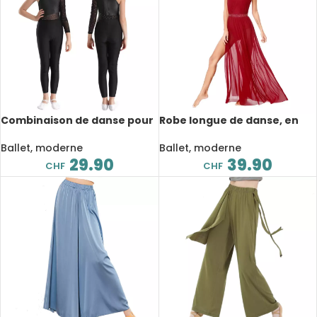
Combinaison de danse pour
Robe longue de danse, en
enfant, maille transparente,
maille avec strass brillants,
strass
costume de scène
Ballet, moderne
Ballet, moderne
29.90
39.90
CHF
CHF