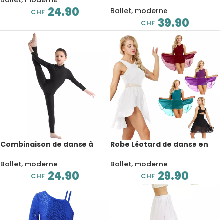
femme, à strass, col licou,
gymnastique, Zentai
24.90
Léotard lyrique
Ballet, moderne
CHF
39.90
CHF
Combinaison de danse à
Robe Léotard de danse en
manches longues pour
mousseline, asymétrique
enfant, fermeture éclair,
sans manches
Ballet, moderne
Ballet, moderne
Catsuit
24.90
29.90
CHF
CHF