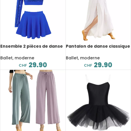
Ensemble 2 pièces de danse
Pantalon de danse classique
à paillettes pour enfant,
en mousseline de soie
asymétrique, haut court
rouge, ample, deux couches,
Ballet, moderne
Ballet, moderne
avec jupe
fente latérale
29.90
29.90
CHF
CHF