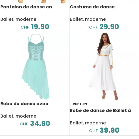
Pantalon de danse en
Costume de danse
modal, taille haute, droit,
professionnelle, lac des
extensible
cygnes, sans bretelles,
Ballet, moderne
Ballet, moderne
soutien-gorge intégré
19.90
29.90
CHF
CHF
Robe de danse avec
RUPTURE
bretelles spaghetti, sans
Robe de danse de Ballet à
manches, col licou,
Ballet, moderne
manches longues pour
paillettes irrégulières
34.90
femme, célébration
Ballet, moderne
CHF
liturgique
39.90
CHF