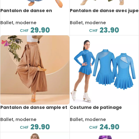
Pantalon de danse en
Pantalon de danse avec jupe
mousseline de soie avec
fluide, lyrique, larges et fin,
jupe fluide, jambe large,
vêtements d’entraînement
Ballet, moderne
Ballet, moderne
vêtements longs
29.90
23.90
CHF
CHF
Pantalon de danse ample et
Costume de patinage
confortable, ceinture fluide
artistique, compétition de
danse, pour enfant
Ballet, moderne
Ballet, moderne
29.90
24.90
CHF
CHF