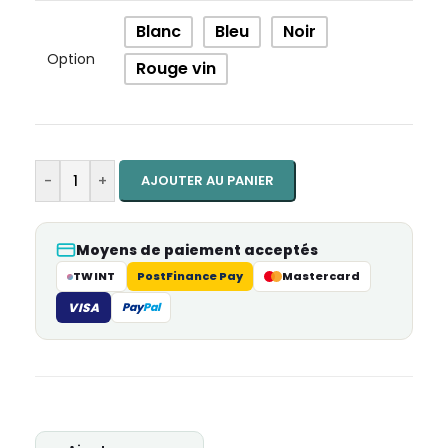
Blanc
Bleu
Noir
Option
Rouge vin
-
+
AJOUTER AU PANIER
Moyens de paiement acceptés
TWINT
PostFinance Pay
Mastercard
VISA
Pay
Pal