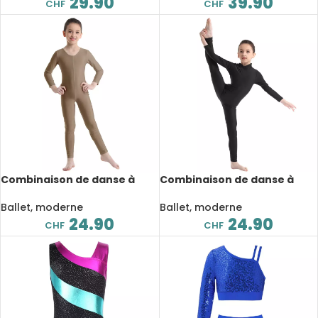
29.90
39.90
CHF
CHF
Combinaison de danse à
Combinaison de danse à
manches longues pour
manches longues pour
enfant, justaucorps de
enfant, fermeture éclair,
Ballet, moderne
Ballet, moderne
gymnastique, Zentai
Catsuit
24.90
24.90
CHF
CHF