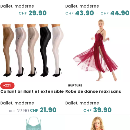
artistique, danse lyrique
femme, Léotard, lyrique, 10
pour enfant, strass brillant
coloris
Ballet, moderne
Ballet, moderne
29.90
43.90
44.90
CHF
CHF
CHF
–
-22%
RUPTURE
Collant brillant et extensible
Robe de danse maxi sans
de danse, ultra brillant,
manches, bretelles
épaisseur 70d
spaghetti, paillettes, avec
Ballet, moderne
Ballet, moderne
léotard intégré
21.90
39.90
CHF
CHF
27.90
CHF