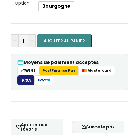
Option
Bourgogne
-
+
AJOUTER AU PANIER
Moyens de paiement acceptés
TWINT
PostFinance Pay
Mastercard
VISA
Pay
Pal
Ajouter aux
Suivre le prix
favoris