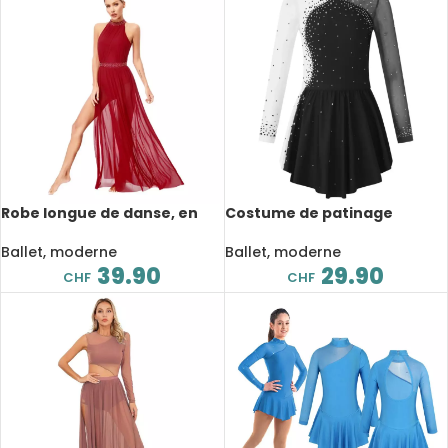
Robe longue de danse, en
Costume de patinage
maille avec strass brillants,
artistique pour enfant, avec
costume de scène
manches longues, pour
Ballet, moderne
Ballet, moderne
compétition
39.90
29.90
CHF
CHF