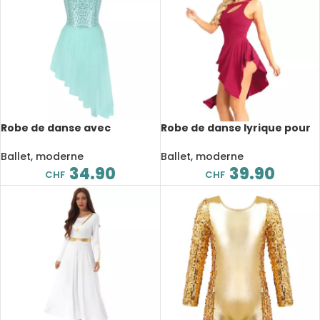
Robe de danse avec
Robe de danse lyrique pour
bretelles spaghetti, sans
femme, découpe avant,
manches, col licou,
performance sur scène
Ballet, moderne
Ballet, moderne
paillettes irrégulières
34.90
39.90
CHF
CHF