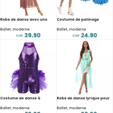
Robe de danse avec une
Costume de patinage
manche longue, taille
artistique, compétition de
découpée, justaucorps en
danse, pour enfant
Ballet, moderne
Ballet, moderne
maille
39.90
24.90
CHF
CHF
Costume de danse à
Robe de danse lyrique pour
paillettes pour enfant, sans
femme, sans manches, à
manches, pour spectacle
paillettes, en mousseline de
Ballet, moderne
Ballet, moderne
sur scène
soie