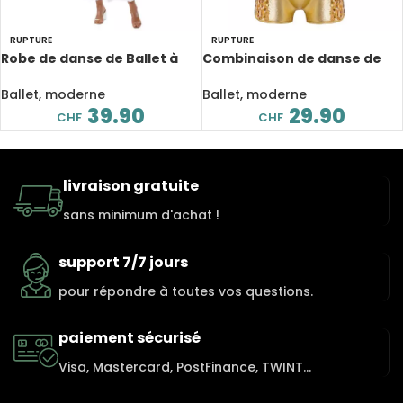
RUPTURE
RUPTURE
Robe de danse de Ballet à
Combinaison de danse de
manches longues pour
Ballet pour enfant,
femme, célébration
paillettes brillantes
Ballet, moderne
Ballet, moderne
liturgique
39.90
29.90
CHF
CHF
livraison gratuite
sans minimum d'achat !
support 7/7 jours
pour répondre à toutes vos questions.
paiement sécurisé
Visa, Mastercard, PostFinance, TWINT...