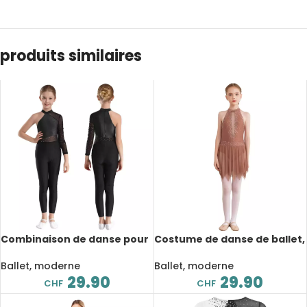
produits similaires
Combinaison de danse pour
Costume de danse de ballet,
enfant, maille transparente,
patinage artistique pour
strass
enfant, justaucorps en
Ballet, moderne
Ballet, moderne
maille, strass
29.90
29.90
CHF
CHF