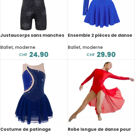
Justaucorps sans manches
Ensemble 2 pièces de danse
pour enfant, brillant, danse,
à paillettes pour enfant,
gymnastique
asymétrique, haut court
Ballet, moderne
Ballet, moderne
avec jupe
24.90
29.90
CHF
CHF
Costume de patinage
Robe longue de danse pour