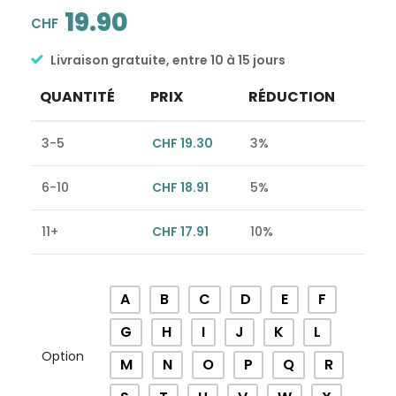
19.90
CHF
Livraison gratuite, entre 10 à 15 jours
QUANTITÉ
PRIX
RÉDUCTION
3-5
CHF
19.30
3%
6-10
CHF
18.91
5%
11+
CHF
17.91
10%
Alternative:
A
B
C
D
E
F
G
H
I
J
K
L
Option
M
N
O
P
Q
R