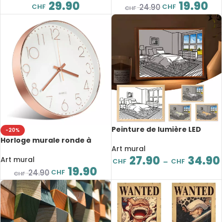
diamètre 30 cm
29.90
19.90
CHF
CHF
24.90
CHF
Peinture de lumière LED
-20%
créative en bois avec prise
Horloge murale ronde à
USB, décoration murale,
Art mural
Quartz, design moderne,
lumière du soleil
27.90
34.90
diamètre 20 cm
Art mural
CHF
CHF
–
19.90
CHF
24.90
CHF