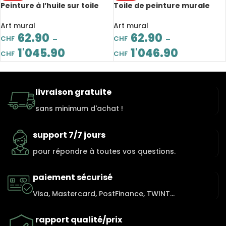
Peinture à l’huile sur toile
Toile de peinture murale
acrylique abstraite faite à la
abstraite faite à la main,
main, de style expresso
grand format, art
Art mural
Art mural
minimaliste
62.90
62.90
CHF
CHF
–
–
1'045.90
1'046.90
CHF
CHF
livraison gratuite
sans minimum d'achat !
support 7/7 jours
pour répondre à toutes vos questions.
paiement sécurisé
Visa, Mastercard, PostFinance, TWINT...
rapport qualité/prix