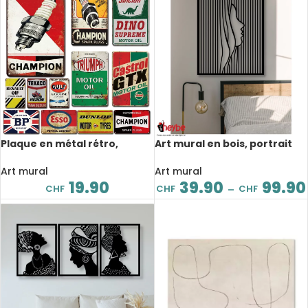
Plaque en métal rétro,
Art mural en bois, portrait
atelier, garage, 20×30 cm
de visage à rayures
verticales, design moderne
Art mural
Art mural
19.90
39.90
99.90
CHF
CHF
CHF
–