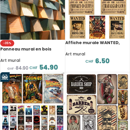
Affiche murale WANTED,
-35%
One Piece, dessin animé, 42 x
Panneau mural en bois
28.5 cm
Art mural
massif, mosaïque,
6.50
décoration, 30 x 30 cm
Art mural
CHF
54.90
CHF
84.90
CHF