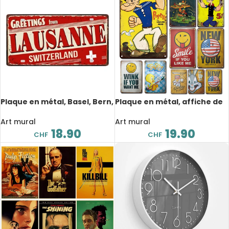
Plaque en métal, Basel, Bern,
Plaque en métal, affiche de
Geneva, Luzern, Lausanne,
dessin animé rétro, Popeye,
St. Gallen, Zürich, 30 x 15 cm
20×30 cm
Art mural
Art mural
18.90
19.90
CHF
CHF