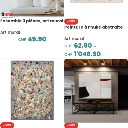
Ensemble 3 pièces, art mural
-50%
en bois, femmes africaines,
Peinture à l’huile abstraite
3D créatif et élégant
Art mural
sur toile faite à la main,
49.90
peinture minimaliste, art
Art mural
CHF
moderne
62.90
CHF
–
1'046.90
CHF
-50%
-50%