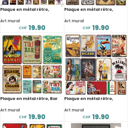
Plaque en métal rétro,
Plaque en métal rétro,
affiche de film, 20×30 cm
barber shop, design, 20×30
cm
Art mural
Art mural
19.90
19.90
CHF
CHF
Plaque en métal rétro, Bar
Plaque en métal rétro,
de plage, Pub, Pin Up, 20×30
modèle sexy, Pin Up, 20×30
cm
cm
Art mural
Art mural
19.90
19.90
CHF
CHF