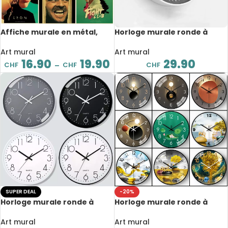
Affiche murale en métal,
Horloge murale ronde à
films classiques, cinéma
Quartz, silencieuse, design
décoration, 40×30 cm
moderne, diamètre 30 cm
Art mural
Art mural
16.90
19.90
29.90
CHF
CHF
CHF
–
SUPER DEAL
-20%
Horloge murale ronde à
Horloge murale ronde à
Quartz, silencieuse, verre
Quartz, silencieuse,
antibuée et épaissi 4K,
artistique, diamètre 20 cm
Art mural
Art mural