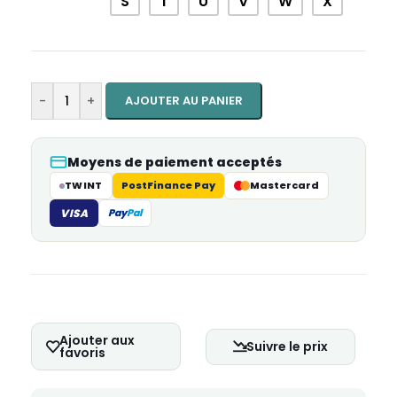
S
T
U
V
W
X
-
+
AJOUTER AU PANIER
Moyens de paiement acceptés
TWINT
PostFinance Pay
Mastercard
VISA
Pay
Pal
Ajouter aux
Suivre le prix
favoris