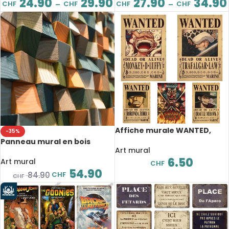
24.90
29.90
27.90
34.90
CHF
CHF
CHF
CHF
–
–
Affiche murale WANTED,
-35%
One Piece, dessin animé, 42 x
Panneau mural en bois
28.5 cm
Art mural
massif, mosaïque,
6.50
décoration, 30 x 30 cm
Art mural
CHF
54.90
CHF
84.90
CHF