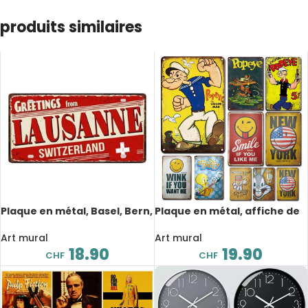
produits similaires
Plaque en métal, Basel, Bern,
Plaque en métal, affiche de
Geneva, Luzern, Lausanne,
dessin animé rétro, Popeye,
St. Gallen, Zürich, 30 x 15 cm
20×30 cm
Art mural
Art mural
18.90
19.90
CHF
CHF