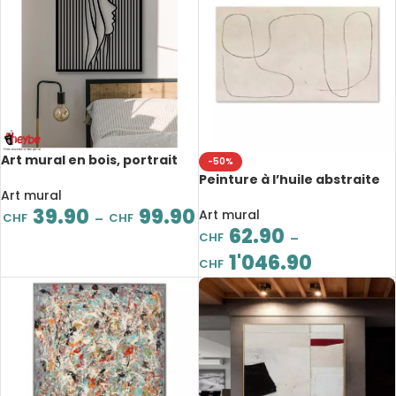
Art mural en bois, portrait
-50%
de visage à rayures
Peinture à l’huile abstraite
verticales, design moderne
Art mural
sur toile faite à la main,
39.90
99.90
peinture minimaliste, art
Art mural
CHF
CHF
–
moderne
62.90
CHF
–
1'046.90
CHF