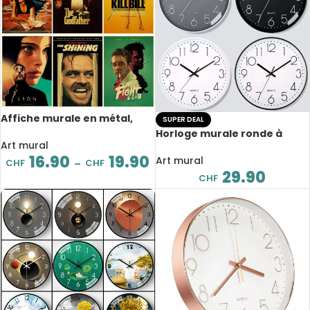
Affiche murale en métal,
SUPER DEAL
films classiques, cinéma
Horloge murale ronde à
décoration, 40×30 cm
Art mural
Quartz, silencieuse, verre
16.90
19.90
antibuée et épaissi 4K,
Art mural
CHF
CHF
–
diamètre 30 cm
29.90
CHF