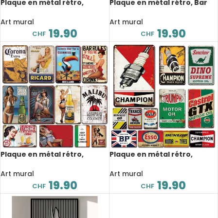
Plaque en métal rétro,
Plaque en métal rétro, Bar
barber shop, design, 20×30
de plage, Pub, Pin Up, 20×30
cm
cm
Art mural
Art mural
19.90
19.90
CHF
CHF
Plaque en métal rétro,
Plaque en métal rétro,
modèle sexy, Pin Up, 20×30
atelier, garage, 20×30 cm
cm
Art mural
Art mural
19.90
19.90
CHF
CHF