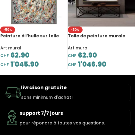
-50%
-50%
Peinture à l’huile sur toile
Toile de peinture murale
acrylique abstraite faite à la
abstraite faite à la main,
main, de style expresso
grand format, art
Art mural
Art mural
minimaliste
62.90
62.90
CHF
CHF
–
–
1'045.90
1'046.90
CHF
CHF
livraison gratuite
sans minimum d'achat !
support 7/7 jours
pour répondre à toutes vos questions.