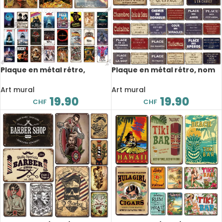
Plaque en métal rétro,
Plaque en métal rétro, nom
affiche de film, 20×30 cm
de rue, signalétique, 20×30
cm
Art mural
Art mural
19.90
19.90
CHF
CHF