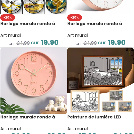
-20%
-20%
Horloge murale ronde à
Horloge murale ronde à
Quartz, silencieuse,
Quartz, design moderne,
artistique, diamètre 20 cm
diamètre 20 cm
Art mural
Art mural
19.90
19.90
CHF
CHF
24.90
24.90
CHF
CHF
Horloge murale ronde à
Peinture de lumière LED
Quartz, design moderne,
créative en bois avec prise
diamètre de 20 à 25 cm
USB, décoration murale,
Art mural
Art mural
lumière du soleil