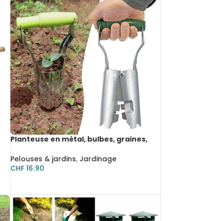
Planteuse en métal, bulbes, graines,
outil de plantation avec marquage de
profondeur
Pelouses & jardins
,
Jardinage
ge
CHF
16.90
our
rs