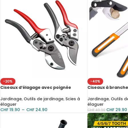
-20%
-40%
Ciseaux d’élagage avec poignée
Ciseaux à branche
antidérapante et revêtement PTFE
outils d’élagage t
pour jardinage et taille des arbres
résistants à l’usu
Jardinage
,
Outils de jardinage
,
Scies à
Jardinage
,
Outils d
fruitiers
antidérapante
élaguer
élaguer
CHF
19.90
–
CHF
24.90
CHF
29.90
CHF
49.90