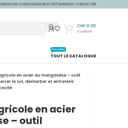
ION
SUIVI DU COLIS
LIVRAISON ET RETOUR
NOUS CONTACTER
CHF
0.00
0
article
NOUVEAU
TOUT LE CATALOGUE
agricole en acier au manganèse – outil
rrer le sol, désherber et entretenir
cacité
gricole en acier
 – outil