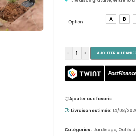
Livraison gratuite, entre 10 à 
Alternative:
A
B
Option
-
+
AJOUTER AU PANIE
Ajouter aux favoris
Livraison estimée:
14/08/2026
Catégories :
Jardinage
,
Outils 