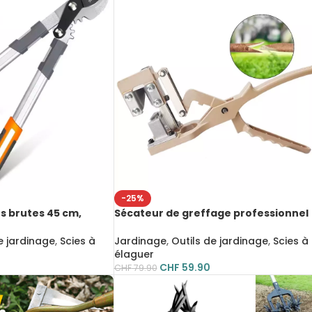
-25%
s brutes 45 cm,
Sécateur de greffage professionnel
ranchants et
avec lame en SK5 et manche en allia
re, poignée
d’aluminium, outil de coupe précis p
e jardinage
,
Scies à
Jardinage
,
Outils de jardinage
,
Scies à
greffes et élagage des arbres fruitie
élaguer
CHF
59.90
CHF
79.90