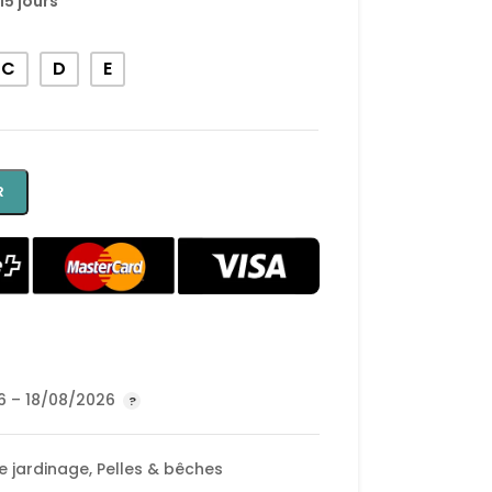
15 jours
C
D
E
R
 – 18/08/2026
de jardinage
,
Pelles & bêches