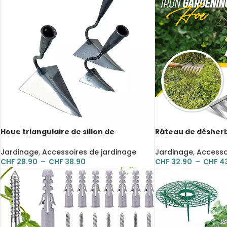
Houe triangulaire de sillon de
Râteau de désherb
plantation en acier au manganèse,
en métal, outils d
outils de jardinage
Jardinage
,
Accessoires de jardinage
Jardinage
,
Accesso
CHF
28.90
–
CHF
38.90
CHF
32.90
–
CHF
4