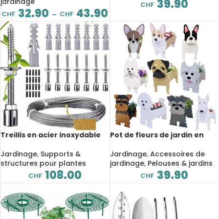
jardinage
39.90
CHF
32.90
43.90
CHF
CHF
–
Treillis en acier inoxydable
Pot de fleurs de jardin en
pour plantes grimpantes, 37
PVC, jardinière, décoration
pièces, professionnel,
d’extérieur
Jardinage
,
Supports &
Jardinage
,
Accessoires de
ensemble complet
structures pour plantes
jardinage
,
Pelouses & jardins
108.00
39.90
CHF
CHF