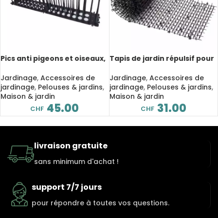
Pics anti pigeons et oiseaux,
Tapis de jardin répulsif pour
lot de 4 pcs
chats et chiens en plastique,
2 m
Jardinage
,
Accessoires de
Jardinage
,
Accessoires de
jardinage
,
Pelouses & jardins
,
jardinage
,
Pelouses & jardins
,
Maison & jardin
Maison & jardin
45.00
31.00
CHF
CHF
livraison gratuite
sans minimum d'achat !
support 7/7 jours
pour répondre à toutes vos questions.