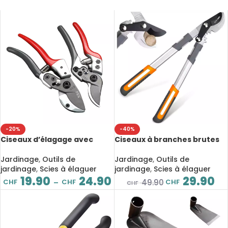
-20%
-40%
Ciseaux d’élagage avec
Ciseaux à branches brutes
poignée antidérapante et
45 cm, outils d’élagage
revêtement PTFE pour
tranchants et résistants à
Jardinage
,
Outils de
Jardinage
,
Outils de
jardinage et taille des
l’usure, poignée
jardinage
,
Scies à élaguer
jardinage
,
Scies à élaguer
arbres fruitiers
antidérapante
19.90
24.90
29.90
CHF
CHF
CHF
49.90
–
CHF