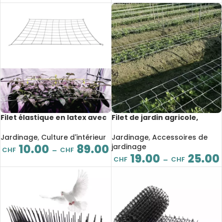
Filet élastique en latex avec
Filet de jardin agricole,
crochets, culture
maille en nylon, résistant à
d’intérieur, extensible
l’usure et durable
Jardinage
,
Culture d'intérieur
Jardinage
,
Accessoires de
10.00
89.00
jardinage
CHF
CHF
–
19.00
25.00
CHF
CHF
–