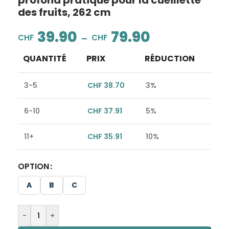
profond pratique pour la cueillette
des fruits, 262 cm
39.90
79.90
–
CHF
CHF
QUANTITÉ
PRIX
RÉDUCTION
3-5
CHF
38.70
3%
6-10
CHF
37.91
5%
11+
CHF
35.91
10%
OPTION
Alternative:
A
B
C
-
+