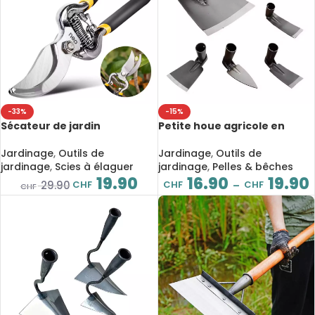
-33%
-15%
Sécateur de jardin
Petite houe agricole en
professionnel 21 cm, lame en
acier au manganèse – outil
acier carbone trempé,
robuste et polyvalent pour
Jardinage
,
Outils de
Jardinage
,
Outils de
coupe 10 mm, poignée
desserrer le sol, désherber
jardinage
,
Scies à élaguer
jardinage
,
Pelles & bêches
confort en PVC, idéal pour
et entretenir votre jardin
19.90
16.90
19.90
CHF
CHF
CHF
29.90
–
CHF
arbres fruitiers et bonsaïs
avec confort et efficacité