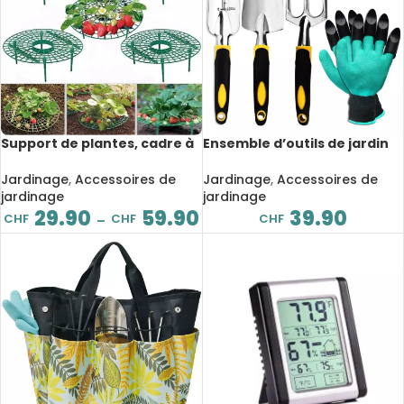
Support de plantes, cadre à
Ensemble d’outils de jardin
fraises, de plantes
avec gants de jardinage
grimpantes, 5 à 20 pièces
pour le désherbage, 4 pièces
Jardinage
,
Accessoires de
Jardinage
,
Accessoires de
jardinage
jardinage
29.90
59.90
39.90
CHF
CHF
CHF
–