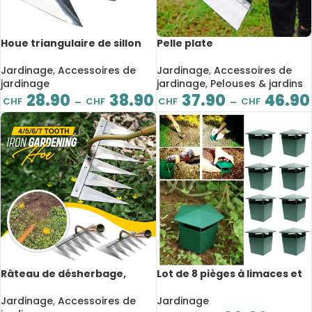
Houe triangulaire de sillon
Pelle plate
de plantation en acier au
multifonctionnelle en acier
manganèse, outils de
inoxydable, outil de
Jardinage
,
Accessoires de
Jardinage
,
Accessoires de
jardinage
désherbage pour jardin
jardinage
jardinage
,
Pelouses & jardins
28.90
38.90
37.90
46.90
CHF
CHF
CHF
CHF
–
–
Râteau de désherbage,
Lot de 8 pièges à limaces et
scarificateur, en métal,
escargots, respectueux de
outils de jardinage
l’environnement
Jardinage
,
Accessoires de
Jardinage