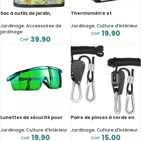
Sac à outils de jardin,
Thermomètre et
fourre-tout de jardinage,
hygromètre d’intérieur
sac de rangement d’outils
numérique avec jauge
Jardinage
,
Accessoires de
Jardinage
,
Culture d'intérieur
de jardin
d’humidité
jardinage
19.90
CHF
39.90
CHF
Lunettes de sécurité pour
Paire de pinces à corde en
salle de croissance, rayons
métal renforcé
UVA, UVB et IR Anti-
Jardinage
,
Culture d'intérieur
Jardinage
,
Culture d'intérieur
rouge/bleu
19.90
15.00
CHF
CHF