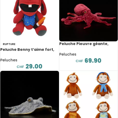
Peluche Pieuvre géante,
RUPTURE
extra douce réaliste,
Peluche Benny t’aime fort,
animaux de mer, 85 cm
Peluches
32 cm
69.90
Peluches
CHF
29.00
CHF