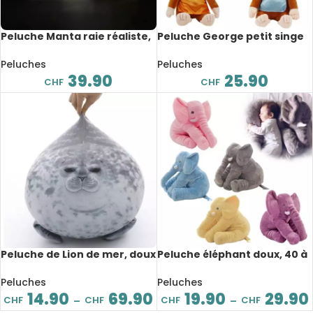
Peluche Manta raie réaliste,
Peluche George petit singe
animaux de mer, 50 cm
mignon, 30cm
Peluches
Peluches
39.90
25.90
CHF
CHF
Peluche de Lion de mer, doux
Peluche éléphant doux, 40 à
et confortable, de 20 à 80
60 cm
cm
Peluches
Peluches
14.90
69.90
19.90
29.90
CHF
CHF
CHF
CHF
–
–