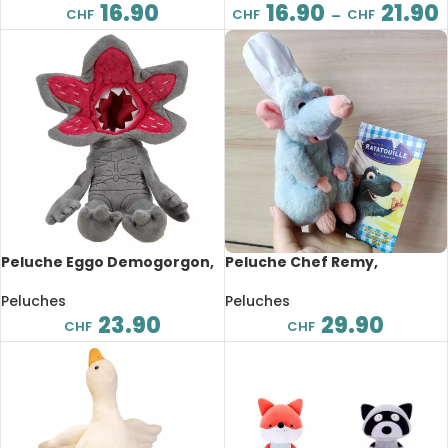
16.90
16.90
21.90
CHF
CHF
CHF
–
Peluche Eggo Demogorgon,
Peluche Chef Remy,
dessin animé, 40 cm
Ratatouille, dessin animé, à
épaule magnétique, 16 cm
Peluches
Peluches
23.90
29.90
CHF
CHF