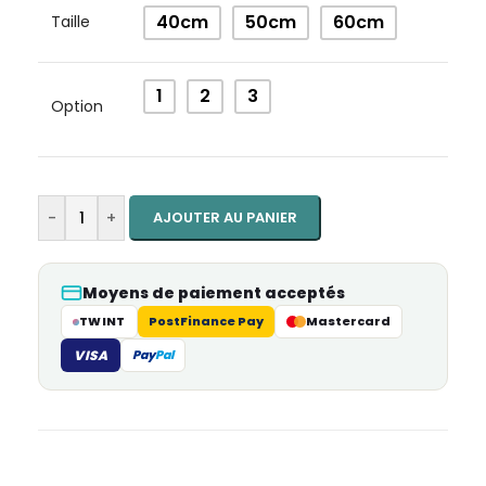
Alternative:
40cm
50cm
60cm
Taille
1
2
3
Option
-
+
AJOUTER AU PANIER
Moyens de paiement acceptés
TWINT
PostFinance Pay
Mastercard
VISA
Pay
Pal