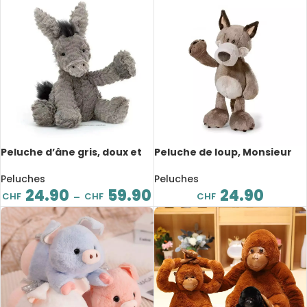
Peluche d’âne gris, doux et
Peluche de loup, Monsieur
mignon, de 23 à 60 cm
Woody, 25 cm
Peluches
Peluches
24.90
59.90
24.90
CHF
CHF
CHF
–