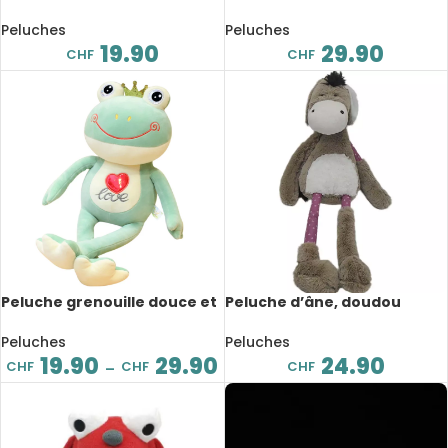
Kawaii, fleur d’Angela, 44 cm
déguisé, dessin animé, 28 cm
Peluches
Peluches
19.90
29.90
CHF
CHF
Peluche grenouille douce et
Peluche d’âne, doudou
mignonne à longues pattes,
mignon, 35 cm
de 35 à 50 cm
Peluches
Peluches
19.90
29.90
24.90
CHF
CHF
CHF
–