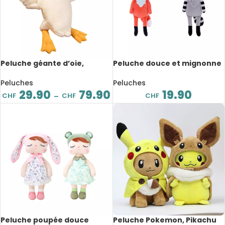
Peluche géante d’oie,
Peluche douce et mignonne
confortable et douce, grand
d’animaux, 23 cm
oreiller apaisant, de 50 à 160
Peluches
Peluches
cm
29.90
79.90
19.90
CHF
CHF
CHF
–
Peluche poupée douce
Peluche Pokemon, Pikachu